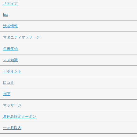
メディア
tea
渋谷情報
マタニティマッサージ
年末年始
マメ知識
Ｔポイント
口コミ
指圧
マッサージ
夏休み限定クーポン
一ヶ月以内