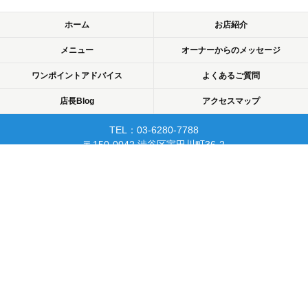
ホーム
お店紹介
メニュー
オーナーからのメッセージ
ワンポイントアドバイス
よくあるご質問
店長Blog
アクセスマップ
TEL：03-6280-7788
〒150-0042 渋谷区宇田川町36-2
ノア渋谷903
当日予約可☆渋谷で開業10年☆
リピーターが多く安心して
通えるマッサージサロン♪
平日22時まで営業！
Copyright © 2015 渋谷でマッサージなら厚生労働省認可のあん摩・マッサージ・指
圧師の免許証取得の指圧・マッサージ一癒（ひとやすみ）. All rights reserved.
PC
スマートフォン