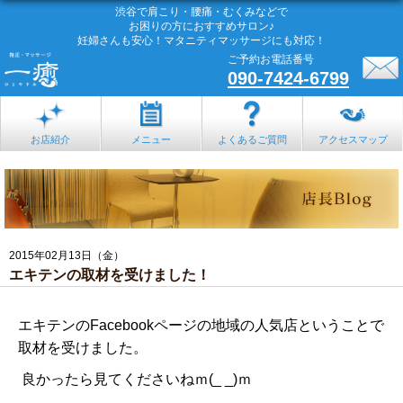
渋谷で肩こり・腰痛・むくみなどで
お困りの方におすすめサロン♪
妊婦さんも安心！マタニティマッサージにも対応！
ご予約お電話番号
090-7424-6799
お店紹介
メニュー
よくあるご質問
アクセスマップ
2015年02月13日（金）
エキテンの取材を受けました！
エキテンのFacebookページの地域の人気店ということで
取材を受けました。
良かったら見てくださいねｍ(_ _)ｍ