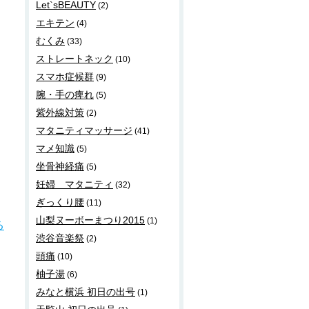
Let`sBEAUTY
(2)
エキテン
(4)
むくみ
(33)
ストレートネック
(10)
スマホ症候群
(9)
腕・手の痺れ
(5)
紫外線対策
(2)
マタニティマッサージ
(41)
マメ知識
(5)
坐骨神経痛
(5)
妊婦 マタニティ
(32)
ぎっくり腰
(11)
山梨ヌーボーまつり2015
(1)
る
渋谷音楽祭
(2)
頭痛
(10)
柚子湯
(6)
みなと横浜 初日の出号
(1)