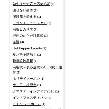
熱中症の対応と応急処置
(1)
痩せない身体
(1)
腸腰筋を鍛える
(1)
ドラクエミュージアム
(1)
渋谷ヒカリエ
(1)
理想のからだ計算式
(1)
美脚
(3)
Hot Pepper Beauty
(7)
夏バテ予防法！
(1)
銀座線渋谷駅
(1)
渋谷駅～表参道駅間4日間終日運
休
(1)
ホリデイクーポン
(1)
土・日・祝限定
(1)
ナマステ・インディア2016
(1)
インドフェスティバル
(1)
ニトリ デコホーム
(1)