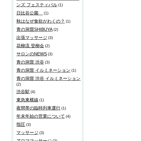
ンズ フェスティバル
(1)
日比谷公園
(1)
秋はなぜ食欲がわくの？
(1)
青の洞窟SHIBUYA
(2)
出張マッサージ
(3)
花柳流 登柳会
(2)
サロンのNEWS
(3)
青の洞窟 渋谷
(3)
青の洞窟 イルミネーション
(1)
青の洞窟 渋谷 イルミネーション
(2)
渋谷駅
(4)
東急東横線
(1)
夜間帯の臨時列車運行
(1)
年末年始の営業について
(4)
指圧
(3)
マッサージ
(3)
アロママッサージ