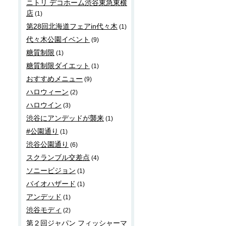
ニトリ デコホーム渋谷東急東横
店
(1)
第28回北海道フェアin代々木
(1)
代々木公園イベント
(9)
糖質制限
(1)
糖質制限ダイエット
(1)
おすすめメニュー
(9)
ハロウィーン
(2)
ハロウイン
(3)
渋谷にアンデッドが襲来
(1)
#公園通り
(1)
渋谷公園通り
(6)
スクランブル交差点
(4)
ソニービジョン
(1)
バイオハザード
(1)
アンデッド
(1)
渋谷モディ
(2)
第２回ジャパン フィッシャーマ