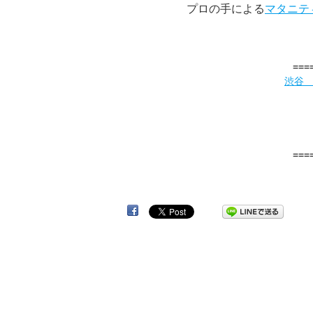
プロの手による
マタニテ
===
渋谷
===