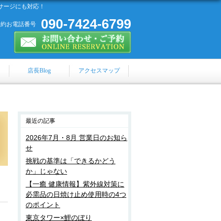
サージにも対応！
090-7424-6799
予約お電話番号
店長Blog
アクセスマップ
最近の記事
2026年7月・8月 営業日のお知ら
せ
挑戦の基準は「できるかどう
か」じゃない
【一癒 健康情報】紫外線対策に
必需品の日焼け止め使用時の4つ
のポイント
東京タワー×鯉のぼり