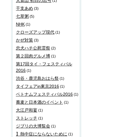
天覧山 初日の出号
(1)
干支あめ
(3)
七草粥
(5)
NHK
(1)
クローズアップ現代
(1)
かぜ対策
(3)
忠犬ハチ公慰霊祭
(2)
第２回肉グルメ博
(1)
第17回タイ・フェスティバル
2016
(1)
渋谷・鹿児島おはら祭
(1)
タイフェアin東京2016
(1)
ベトナムフェスティバル2016
(1)
蕎麦と日本酒のイベント
(1)
大江戸和宴
(1)
ストレッチ
(1)
ジブリの大博覧会
(1)
】熱中症にならないために
(1)