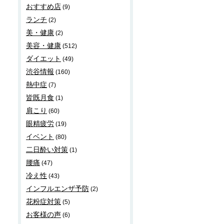
おすすめ店
(9)
ランチ
(2)
美・健康
(2)
美容・健康
(512)
ダイエット
(49)
渋谷情報
(160)
熱中症
(7)
皆既月食
(1)
肩こり
(60)
眼精疲労
(19)
イベント
(80)
二日酔い対策
(1)
腰痛
(47)
冷え性
(43)
インフルエンザ予防
(2)
花粉症対策
(5)
お客様の声
(6)