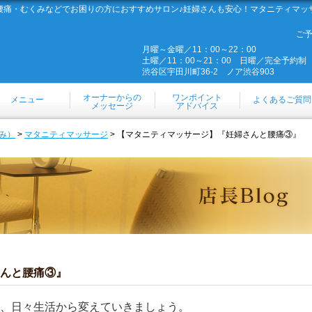
腰痛・むくみなどでお困りの方におすすめサロン♪妊婦さんも安心！マタニティマッ
ご
月曜～金曜／11：00～22：00
土曜／11：00～21：00 日曜／完全予約制
渋谷区宇田川町36-2 ノア渋谷903
オーナーからの
ワンポイント
メニュー
よくあるご質問
メッセージ
アドバイス
み）
>
マタニティマッサージ
> 【マタニティマッサージ】『妊婦さんと腰痛③』
んと腰痛③』
、日々生活から変えていきましょう。