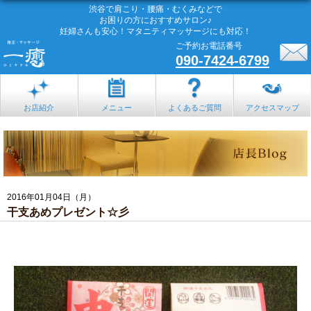
渋谷で肩こり・腰痛・むくみなどで
お困りの方におすすめサロン♪
妊婦さんも安心！マタニティマッサージにも対応！
ご予約お電話番号
090-7424-6799
お店紹介
メニュー
よくあるご質問
アクセスマップ
2016年01月04日（月）
干支あめプレゼント☆彡