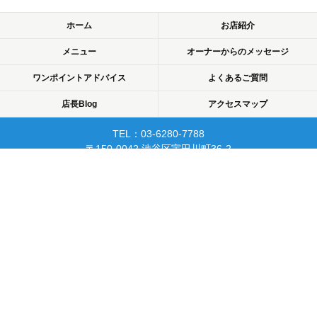
ホーム
お店紹介
メニュー
オーナーからのメッセージ
ワンポイントアドバイス
よくあるご質問
店長Blog
アクセスマップ
TEL：03-6280-7788
〒150-0042 渋谷区宇田川町36-2
ノア渋谷903
当日予約可☆渋谷で開業10年☆
リピーターが多く安心して
通えるマッサージサロン♪
平日22時まで営業！
Copyright © 2015 渋谷でマッサージなら厚生労働省認可のあん摩・マッサージ・指
圧師の免許証取得の指圧・マッサージ一癒（ひとやすみ）. All rights reserved.
PC
スマートフォン