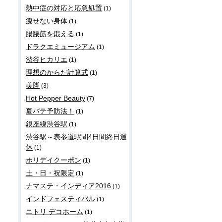
熱中症の対応と応急処置
(1)
痩せない身体
(1)
腸腰筋を鍛える
(1)
ドラクエミュージアム
(1)
渋谷ヒカリエ
(1)
理想のからだ計算式
(1)
美脚
(3)
Hot Pepper Beauty
(7)
夏バテ予防法！
(1)
銀座線渋谷駅
(1)
渋谷駅～表参道駅間4日間終日運
休
(1)
ホリデイクーポン
(1)
土・日・祝限定
(1)
ナマステ・インディア2016
(1)
インドフェスティバル
(1)
ニトリ デコホーム
(1)