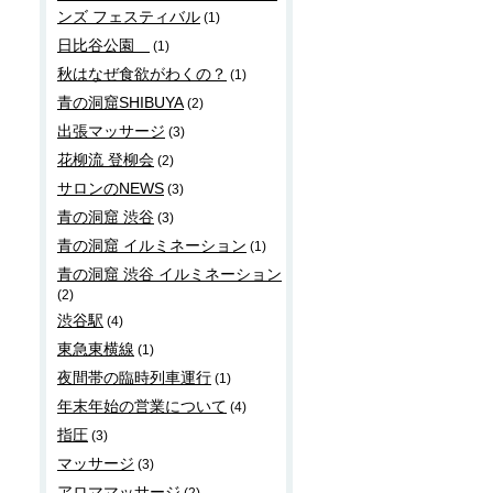
ンズ フェスティバル
(1)
日比谷公園
(1)
秋はなぜ食欲がわくの？
(1)
青の洞窟SHIBUYA
(2)
出張マッサージ
(3)
花柳流 登柳会
(2)
サロンのNEWS
(3)
青の洞窟 渋谷
(3)
青の洞窟 イルミネーション
(1)
青の洞窟 渋谷 イルミネーション
(2)
渋谷駅
(4)
東急東横線
(1)
夜間帯の臨時列車運行
(1)
年末年始の営業について
(4)
指圧
(3)
マッサージ
(3)
アロママッサージ