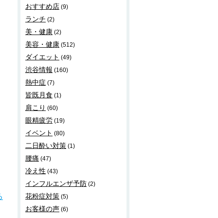
おすすめ店
(9)
ランチ
(2)
美・健康
(2)
美容・健康
(512)
ダイエット
(49)
渋谷情報
(160)
熱中症
(7)
皆既月食
(1)
肩こり
(60)
眼精疲労
(19)
イベント
(80)
二日酔い対策
(1)
腰痛
(47)
冷え性
(43)
インフルエンザ予防
(2)
る
花粉症対策
(5)
お客様の声
(6)