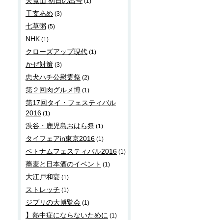
天覧山 初日の出号
(1)
干支あめ
(3)
七草粥
(5)
NHK
(1)
クローズアップ現代
(1)
かぜ対策
(3)
忠犬ハチ公慰霊祭
(2)
第２回肉グルメ博
(1)
第17回タイ・フェスティバル
2016
(1)
渋谷・鹿児島おはら祭
(1)
タイフェアin東京2016
(1)
ベトナムフェスティバル2016
(1)
蕎麦と日本酒のイベント
(1)
大江戸和宴
(1)
ストレッチ
(1)
ジブリの大博覧会
(1)
】熱中症にならないために
(1)