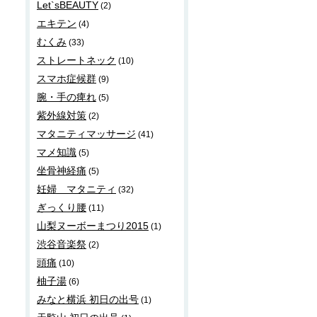
Let`sBEAUTY
(2)
エキテン
(4)
むくみ
(33)
ストレートネック
(10)
スマホ症候群
(9)
腕・手の痺れ
(5)
紫外線対策
(2)
マタニティマッサージ
(41)
マメ知識
(5)
坐骨神経痛
(5)
妊婦 マタニティ
(32)
ぎっくり腰
(11)
山梨ヌーボーまつり2015
(1)
渋谷音楽祭
(2)
頭痛
(10)
柚子湯
(6)
みなと横浜 初日の出号
(1)