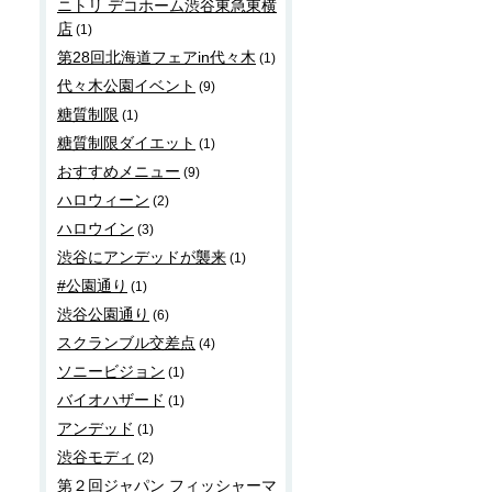
ニトリ デコホーム渋谷東急東横
店
(1)
第28回北海道フェアin代々木
(1)
代々木公園イベント
(9)
糖質制限
(1)
糖質制限ダイエット
(1)
おすすめメニュー
(9)
ハロウィーン
(2)
ハロウイン
(3)
渋谷にアンデッドが襲来
(1)
#公園通り
(1)
渋谷公園通り
(6)
スクランブル交差点
(4)
ソニービジョン
(1)
バイオハザード
(1)
アンデッド
(1)
渋谷モディ
(2)
第２回ジャパン フィッシャーマ