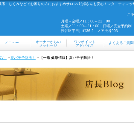
腰痛・むくみなどでお困りの方におすすめサロン♪妊婦さんも安心！マタニティマッ
ご
月曜～金曜／11：00～22：00
土曜／11：00～21：00 日曜／完全予約制
渋谷区宇田川町36-2 ノア渋谷903
オーナーからの
ワンポイント
メニュー
よくあるご質問
メッセージ
アドバイス
み）
>
夏バテ予防法！
> 【一癒 健康情報】夏バテ予防法！