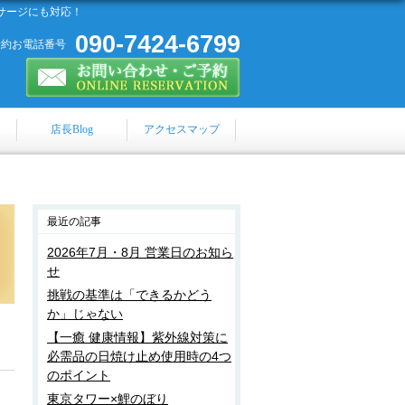
サージにも対応！
090-7424-6799
予約お電話番号
店長Blog
アクセスマップ
最近の記事
2026年7月・8月 営業日のお知ら
せ
挑戦の基準は「できるかどう
か」じゃない
【一癒 健康情報】紫外線対策に
必需品の日焼け止め使用時の4つ
のポイント
東京タワー×鯉のぼり