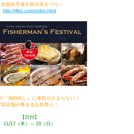
～全国魚市場＆魚河岸まつり～
http://jffes.com/index.html
の『漁師めし』に食欲が止まらない！
50店舗が集まるお魚祭り！
【日付】
11/17（木）～ 20（日）