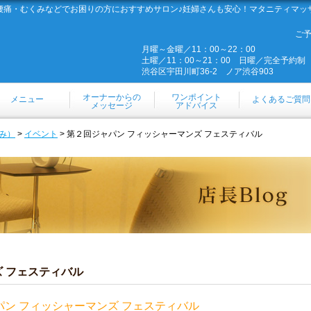
腰痛・むくみなどでお困りの方におすすめサロン♪妊婦さんも安心！マタニティマッ
ご
月曜～金曜／11：00～22：00
土曜／11：00～21：00 日曜／完全予約制
渋谷区宇田川町36-2 ノア渋谷903
オーナーからの
ワンポイント
メニュー
よくあるご質問
メッセージ
アドバイス
み）
>
イベント
> 第２回ジャパン フィッシャーマンズ フェスティバル
 フェスティバル
パン フィッシャーマンズ フェスティバル