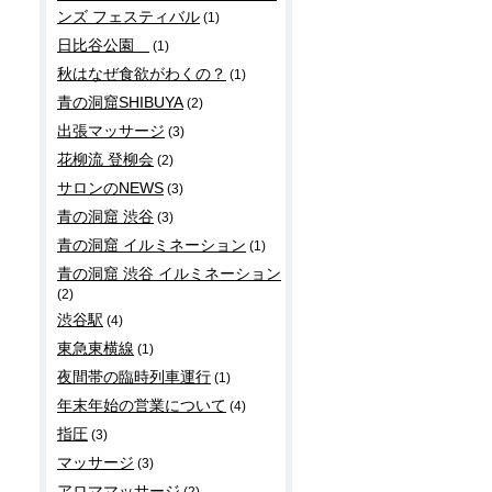
ンズ フェスティバル
(1)
日比谷公園
(1)
秋はなぜ食欲がわくの？
(1)
青の洞窟SHIBUYA
(2)
出張マッサージ
(3)
花柳流 登柳会
(2)
サロンのNEWS
(3)
青の洞窟 渋谷
(3)
青の洞窟 イルミネーション
(1)
青の洞窟 渋谷 イルミネーション
(2)
渋谷駅
(4)
東急東横線
(1)
夜間帯の臨時列車運行
(1)
年末年始の営業について
(4)
指圧
(3)
マッサージ
(3)
アロママッサージ