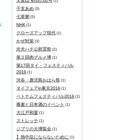
天覧山 初日の出号
(1)
干支あめ
(3)
七草粥
(5)
る
NHK
(1)
クローズアップ現代
(1)
かぜ対策
(3)
忠犬ハチ公慰霊祭
(2)
第２回肉グルメ博
(1)
第17回タイ・フェスティバル
2016
(1)
渋谷・鹿児島おはら祭
(1)
タイフェアin東京2016
(1)
ベトナムフェスティバル2016
(1)
蕎麦と日本酒のイベント
(1)
大江戸和宴
(1)
ストレッチ
(1)
ジブリの大博覧会
(1)
】熱中症にならないために
(1)