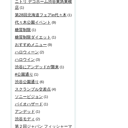
ニトリ デコホーム渋谷東急東横
店
(1)
第28回北海道フェアin代々木
(1)
代々木公園イベント
(9)
糖質制限
(1)
糖質制限ダイエット
(1)
おすすめメニュー
(9)
ハロウィーン
(2)
ハロウイン
(3)
渋谷にアンデッドが襲来
(1)
#公園通り
(1)
渋谷公園通り
(6)
スクランブル交差点
(4)
ソニービジョン
(1)
バイオハザード
(1)
アンデッド
(1)
渋谷モディ
(2)
第２回ジャパン フィッシャーマ