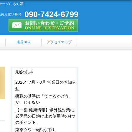
サージにも対応！
090-7424-6799
予約お電話番号
店長Blog
アクセスマップ
最近の記事
2026年7月・8月 営業日のお知ら
せ
挑戦の基準は「できるかどう
か」じゃない
【一癒 健康情報】紫外線対策に
必需品の日焼け止め使用時の4つ
のポイント
東京タワー×鯉のぼり