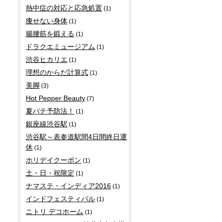
熱中症の対応と応急処置
(1)
痩せない身体
(1)
腸腰筋を鍛える
(1)
ドラクエミュージアム
(1)
渋谷ヒカリエ
(1)
理想のからだ計算式
(1)
美脚
(3)
Hot Pepper Beauty
(7)
夏バテ予防法！
(1)
銀座線渋谷駅
(1)
渋谷駅～表参道駅間4日間終日運
休
(1)
ホリデイクーポン
(1)
土・日・祝限定
(1)
ナマステ・インディア2016
(1)
インドフェスティバル
(1)
ニトリ デコホーム
(1)