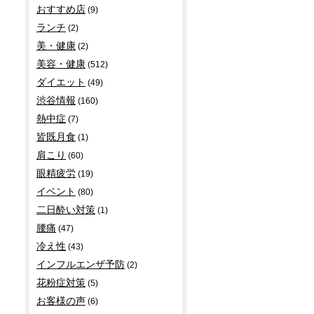
おすすめ店
(9)
ランチ
(2)
美・健康
(2)
美容・健康
(512)
ダイエット
(49)
渋谷情報
(160)
熱中症
(7)
皆既月食
(1)
肩こり
(60)
眼精疲労
(19)
イベント
(80)
二日酔い対策
(1)
腰痛
(47)
冷え性
(43)
インフルエンザ予防
(2)
花粉症対策
(5)
お客様の声
(6)