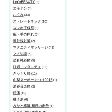
Let`sBEAUTY
(2)
エキテン
(4)
むくみ
(33)
ストレートネック
(10)
スマホ症候群
(9)
腕・手の痺れ
(5)
紫外線対策
(2)
マタニティマッサージ
(41)
マメ知識
(5)
坐骨神経痛
(5)
妊婦 マタニティ
(32)
ぎっくり腰
(11)
山梨ヌーボーまつり2015
(1)
渋谷音楽祭
(2)
頭痛
(10)
柚子湯
(6)
みなと横浜 初日の出号
(1)