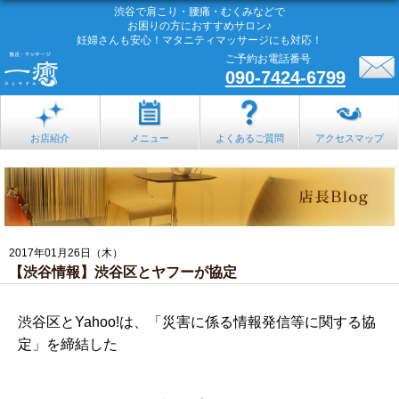
渋谷で肩こり・腰痛・むくみなどで
お困りの方におすすめサロン♪
妊婦さんも安心！マタニティマッサージにも対応！
ご予約お電話番号
090-7424-6799
お店紹介
メニュー
よくあるご質問
アクセスマップ
2017年01月26日（木）
【渋谷情報】渋谷区とヤフーが協定
渋谷区とYahoo!は、「災害に係る情報発信等に関する協
定」を締結した