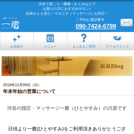
渋谷で肩こり・腰痛・むくみなどで
お困りの方におすすめサロン♪
妊婦さんも安心！マタニティマッサージにも対応！
ご予約お電話番号
090-7424-6799
お店紹介
メニュー
よくあるご質問
アクセスマップ
2018年12月09日（日）
年末年始の営業について
渋谷の指圧・マッサージ一癒（ひとやすみ）の川原です
日頃より一癒(ひとやすみ)をご利用頂きありがとうござ