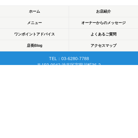
ホーム
お店紹介
メニュー
オーナーからのメッセージ
ワンポイントアドバイス
よくあるご質問
店長Blog
アクセスマップ
TEL：03-6280-7788
〒150-0042 渋谷区宇田川町36-2
ノア渋谷903
当日予約可☆渋谷で開業10年☆
リピーターが多く安心して
通えるマッサージサロン♪
平日22時まで営業！
Copyright © 2015 渋谷でマッサージなら厚生労働省認可のあん摩・マッサージ・指
圧師の免許証取得の指圧・マッサージ一癒（ひとやすみ）. All rights reserved.
PC
スマートフォン