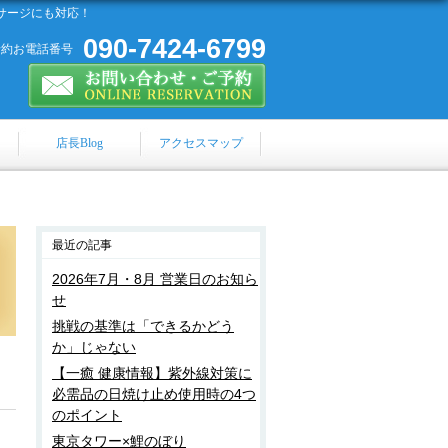
サージにも対応！
090-7424-6799
予約お電話番号
店長Blog
アクセスマップ
最近の記事
2026年7月・8月 営業日のお知ら
せ
挑戦の基準は「できるかどう
か」じゃない
【一癒 健康情報】紫外線対策に
必需品の日焼け止め使用時の4つ
のポイント
東京タワー×鯉のぼり