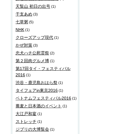
天覧山 初日の出号
(1)
干支あめ
(3)
七草粥
(5)
NHK
(1)
クローズアップ現代
(1)
かぜ対策
(3)
忠犬ハチ公慰霊祭
(2)
第２回肉グルメ博
(1)
第17回タイ・フェスティバル
2016
(1)
渋谷・鹿児島おはら祭
(1)
タイフェアin東京2016
(1)
ベトナムフェスティバル2016
(1)
蕎麦と日本酒のイベント
(1)
大江戸和宴
(1)
ストレッチ
(1)
ジブリの大博覧会
(1)