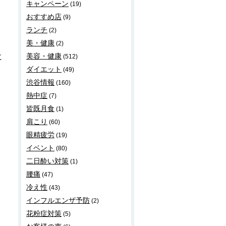
キャンペーン
(19)
おすすめ店
(9)
ランチ
(2)
美・健康
(2)
美容・健康
に
(512)
ダイエット
(49)
渋谷情報
(160)
熱中症
(7)
皆既月食
(1)
肩こり
(60)
眼精疲労
(19)
イベント
(80)
二日酔い対策
(1)
腰痛
(47)
冷え性
(43)
インフルエンザ予防
(2)
花粉症対策
(5)