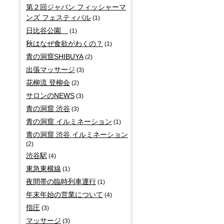
第２回ジャパン フィッシャーマ
ンズ フェスティバル
(1)
日比谷公園
(1)
秋はなぜ食欲がわくの？
(1)
青の洞窟SHIBUYA
(2)
出張マッサージ
(3)
花柳流 登柳会
(2)
サロンのNEWS
(3)
青の洞窟 渋谷
(3)
青の洞窟 イルミネーション
(1)
青の洞窟 渋谷 イルミネーション
(2)
渋谷駅
(4)
東急東横線
(1)
夜間帯の臨時列車運行
(1)
年末年始の営業について
(4)
指圧
(3)
マッサージ
(3)