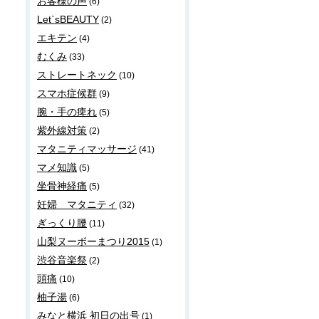
お客様の声
(6)
Let`sBEAUTY
(2)
エキテン
(4)
むくみ
(33)
ストレートネック
(10)
スマホ症候群
(9)
腕・手の痺れ
(5)
紫外線対策
(2)
マタニティマッサージ
(41)
マメ知識
(5)
坐骨神経痛
(5)
妊婦 マタニティ
(32)
ぎっくり腰
(11)
山梨ヌーボーまつり2015
(1)
渋谷音楽祭
(2)
頭痛
(10)
柚子湯
(6)
みなと横浜 初日の出号
(1)