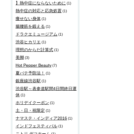
】熱中症にならないために
(1)
熱中症の対応と応急処置
(1)
痩せない身体
(1)
腸腰筋を鍛える
(1)
ドラクエミュージアム
(1)
渋谷ヒカリエ
(1)
理想のからだ計算式
(1)
美脚
(3)
Hot Pepper Beauty
(7)
夏バテ予防法！
(1)
銀座線渋谷駅
(1)
渋谷駅～表参道駅間4日間終日運
休
(1)
ホリデイクーポン
(1)
土・日・祝限定
(1)
ナマステ・インディア2016
(1)
インドフェスティバル
(1)
ニトリ デコホーム