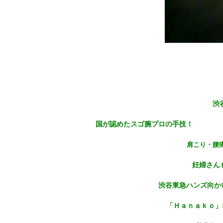
渋
国が認めたスゴ腕プロの手技！
肩こり・腰
妊婦さん
渋谷東急ハンズ向か
「Ｈａｎａｋｏ」