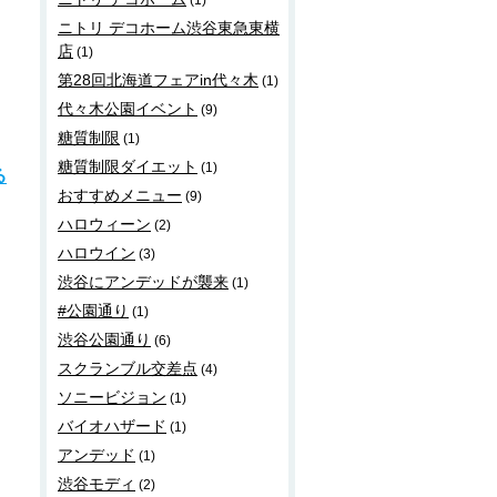
(1)
ニトリ デコホーム渋谷東急東横
店
(1)
第28回北海道フェアin代々木
(1)
代々木公園イベント
(9)
糖質制限
(1)
糖質制限ダイエット
(1)
る
おすすめメニュー
(9)
ハロウィーン
(2)
ハロウイン
(3)
渋谷にアンデッドが襲来
(1)
#公園通り
(1)
渋谷公園通り
(6)
スクランブル交差点
(4)
ソニービジョン
(1)
バイオハザード
(1)
アンデッド
(1)
渋谷モディ
(2)