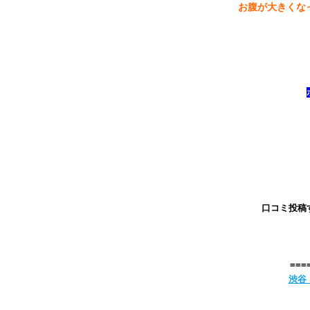
お腹が大きくな
口コミ投稿
===
渋谷