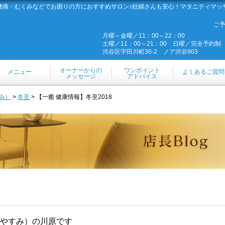
腰痛・むくみなどでお困りの方におすすめサロン♪妊婦さんも安心！マタニティマッ
ご
月曜～金曜／11：00～22：00
土曜／11：00～21：00 日曜／完全予約制
渋谷区宇田川町36-2 ノア渋谷903
オーナーからの
ワンポイント
メニュー
よくあるご質問
メッセージ
アドバイス
み）
>
冬至
> 【一癒 健康情報】冬至2018
やすみ）の川原です