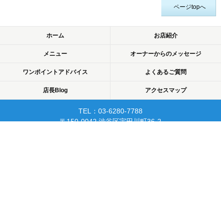
ページtopへ
ホーム
お店紹介
メニュー
オーナーからのメッセージ
ワンポイントアドバイス
よくあるご質問
店長Blog
アクセスマップ
TEL：03-6280-7788
〒150-0042 渋谷区宇田川町36-2
ノア渋谷903
当日予約可☆渋谷で開業10年☆
リピーターが多く安心して
通えるマッサージサロン♪
平日22時まで営業！
Copyright © 2015 渋谷でマッサージなら厚生労働省認可のあん摩・マッサージ・指
圧師の免許証取得の指圧・マッサージ一癒（ひとやすみ）. All rights reserved.