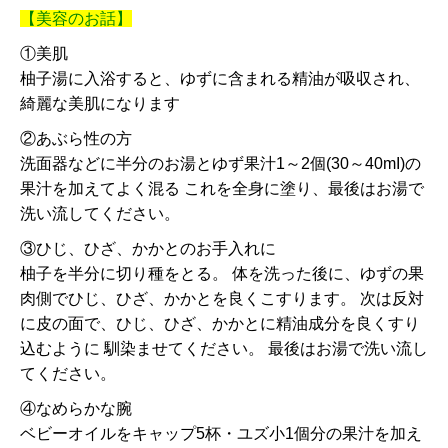
【美容のお話】
①美肌
柚子湯に入浴すると、ゆずに含まれる精油が吸収され、
綺麗な美肌になります
②あぶら性の方
洗面器などに半分のお湯とゆず果汁1～2個(30～40mI)の
果汁を加えてよく混る これを全身に塗り、最後はお湯で
洗い流してください。
③ひじ、ひざ、かかとのお手入れに
柚子を半分に切り種をとる。 体を洗った後に、ゆずの果
肉側でひじ、ひざ、かかとを良くこすります。 次は反対
に皮の面で、ひじ、ひざ、かかとに精油成分を良くすり
込むように 馴染ませてください。 最後はお湯で洗い流し
てください。
④なめらかな腕
ベビーオイルをキャップ5杯・ユズ小1個分の果汁を加え