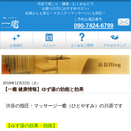
渋谷で肩こり・腰痛・むくみなどで
お困りの方におすすめサロン♪
妊婦さんも安心！マタニティマッサージにも対応！
ご予約お電話番号
090-7424-6799
お店紹介
メニュー
よくあるご質問
アクセスマップ
2018年12月22日（土）
【一癒 健康情報】ゆず湯の効能と効果
渋谷の指圧・マッサージ一癒（ひとやすみ）の川原です
【ゆず湯の効果・効能】