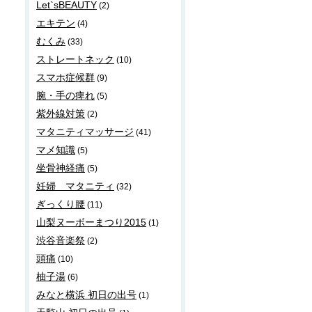
Let`sBEAUTY
(2)
エキテン
(4)
むくみ
(33)
ストレートネック
(10)
スマホ症候群
(9)
腕・手の痺れ
(5)
紫外線対策
(2)
マタニティマッサージ
(41)
マメ知識
(5)
坐骨神経痛
(5)
妊婦 マタニティ
(32)
ぎっくり腰
(11)
山梨ヌーボーまつり2015
(1)
渋谷音楽祭
(2)
頭痛
(10)
柚子湯
(6)
みなと横浜 初日の出号
(1)