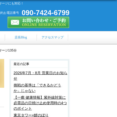
サージにも対応！
090-7424-6799
予約お電話番号
店長Blog
アクセスマップ
ージ135分
最近の記事
2026年7月・8月 営業日のお知ら
せ
挑戦の基準は「できるかどう
か」じゃない
【一癒 健康情報】紫外線対策に
必需品の日焼け止め使用時の4つ
のポイント
東京タワー×鯉のぼり