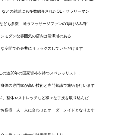
」などの雑誌にも多数紹介されたOL・サラリーマン
なども多数、通うマッサージファンの“駆け込み寺”
アンモダンな雰囲気の店内は清潔感のある
トな空間で心身共にリラックスしていただけます
この道20年の国家資格を持つスペシャリスト！
ど身体の専門家が高い技術と専門知識で施術を行います
ジ、整体やストレッチなど様々な手技を取り込んだ
でお客様一人一人に合わせたオーダーメイドとなります
マタニティマッサージは安定期に入り