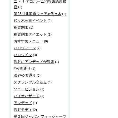
ニトリ デコホーム渋谷東急東横
店
(1)
第28回北海道フェアin代々木
(1)
代々木公園イベント
(9)
糖質制限
(1)
糖質制限ダイエット
(1)
おすすめメニュー
(9)
ハロウィーン
(2)
ハロウイン
(3)
渋谷にアンデッドが襲来
(1)
#公園通り
(1)
渋谷公園通り
(6)
スクランブル交差点
(4)
ソニービジョン
(1)
バイオハザード
(1)
アンデッド
(1)
渋谷モディ
(2)
第２回ジャパン フィッシャーマ