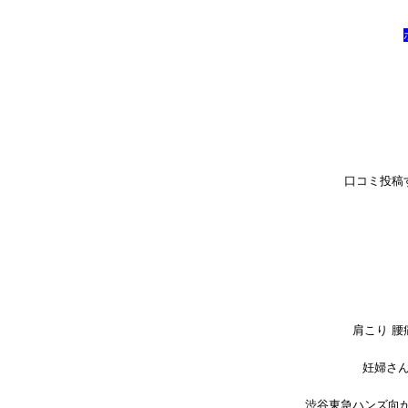
口コミ投稿
肩こり 
妊婦さ
渋谷東急ハンズ向か