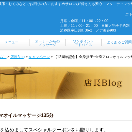
腰痛・むくみなどでお困りの方におすすめサロン♪妊婦さんも安心！マタニティマッ
ご
月曜～金曜／11：00～22：00
土曜／11：00～21：00 日曜／完全予約制
渋谷区宇田川町36-2 ノア渋谷903
オーナーからの
ワンポイント
メニュー
よくあるご質問
メッセージ
アドバイス
み）
>
店長Blog
>
キャンペーン
> 【12周年記念】全身指圧+全身アロマオイルマッサ
マオイルマッサージ135分
を込めましてスペシャルクーポンをお贈りします。