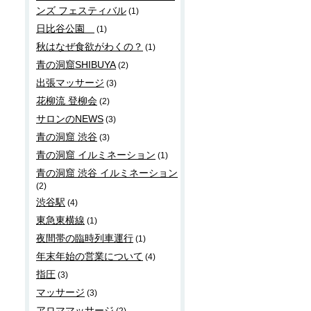
ンズ フェスティバル
(1)
日比谷公園
(1)
秋はなぜ食欲がわくの？
(1)
青の洞窟SHIBUYA
(2)
出張マッサージ
(3)
花柳流 登柳会
(2)
サロンのNEWS
(3)
青の洞窟 渋谷
(3)
青の洞窟 イルミネーション
(1)
青の洞窟 渋谷 イルミネーション
(2)
渋谷駅
(4)
東急東横線
(1)
夜間帯の臨時列車運行
(1)
年末年始の営業について
(4)
指圧
(3)
マッサージ
(3)
アロママッサージ