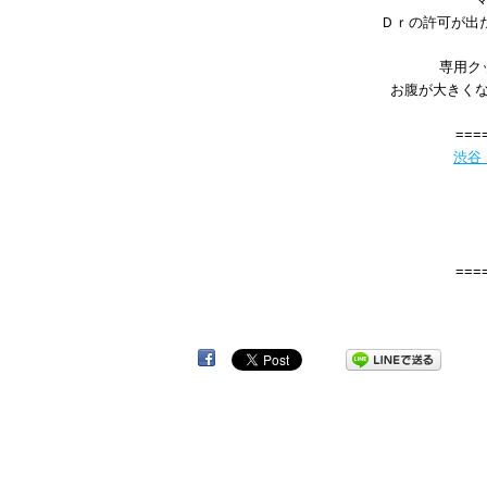
Ｄｒの許可が出
専用ク
お腹が大きく
===
渋谷
===