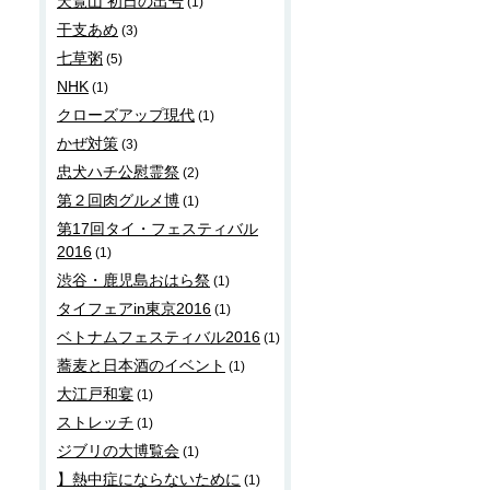
天覧山 初日の出号
(1)
干支あめ
(3)
七草粥
(5)
NHK
(1)
クローズアップ現代
(1)
かぜ対策
(3)
忠犬ハチ公慰霊祭
(2)
第２回肉グルメ博
(1)
第17回タイ・フェスティバル
2016
(1)
渋谷・鹿児島おはら祭
(1)
タイフェアin東京2016
(1)
ベトナムフェスティバル2016
(1)
蕎麦と日本酒のイベント
(1)
大江戸和宴
(1)
ストレッチ
(1)
ジブリの大博覧会
(1)
】熱中症にならないために
(1)