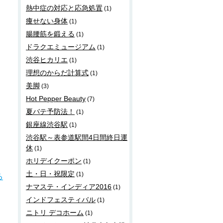
熱中症の対応と応急処置
(1)
痩せない身体
(1)
腸腰筋を鍛える
(1)
ドラクエミュージアム
(1)
渋谷ヒカリエ
(1)
理想のからだ計算式
(1)
美脚
(3)
Hot Pepper Beauty
(7)
夏バテ予防法！
(1)
銀座線渋谷駅
(1)
渋谷駅～表参道駅間4日間終日運
休
(1)
ホリデイクーポン
(1)
土・日・祝限定
(1)
る
ナマステ・インディア2016
(1)
インドフェスティバル
(1)
ニトリ デコホーム
(1)