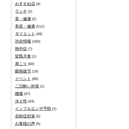
おすすめ店
(9)
ランチ
(2)
美・健康
(2)
美容・健康
(512)
ダイエット
(49)
渋谷情報
(160)
熱中症
(7)
皆既月食
(1)
肩こり
(60)
眼精疲労
(19)
イベント
(80)
二日酔い対策
(1)
腰痛
(47)
冷え性
(43)
インフルエンザ予防
(2)
花粉症対策
(5)
お客様の声
(6)