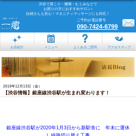
渋谷で肩こり・腰痛・むくみなどで
お困りの方におすすめサロン♪
妊婦さんも安心！マタニティマッサージにも対応！
ご予約お電話番号
090-7424-6799
お店紹介
メニュー
よくあるご質問
アクセスマップ
2019年12月13日（金）
【渋谷情報】銀座線渋谷駅が生まれ変わります！
銀座線渋谷駅が2020年1月3日から新駅舎に 年末に運休
し線路切り替え工事