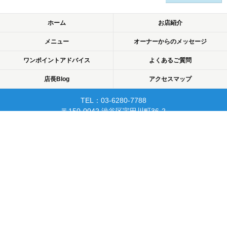
ホーム
お店紹介
メニュー
オーナーからのメッセージ
ワンポイントアドバイス
よくあるご質問
店長Blog
アクセスマップ
TEL：03-6280-7788
〒150-0042 渋谷区宇田川町36-2
ノア渋谷903
当日予約可☆渋谷で開業10年☆
リピーターが多く安心して
通えるマッサージサロン♪
平日22時まで営業！
Copyright © 2015 渋谷でマッサージなら厚生労働省認可のあん摩・マッサージ・指
圧師の免許証取得の指圧・マッサージ一癒（ひとやすみ）. All rights reserved.
PC
スマートフォン