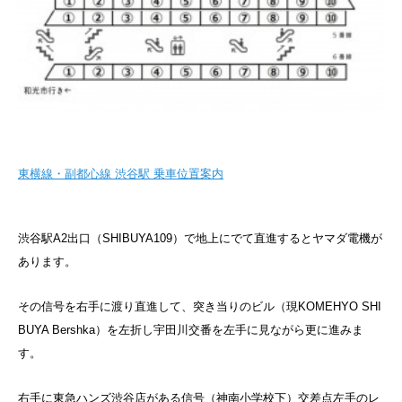
東横線・副都心線 渋谷駅 乗車位置案内
渋谷駅A2出口（SHIBUYA109）で地上にでて直進するとヤマダ電機が
あります。
その信号を右手に渡り直進して、突き当りのビル（現KOMEHYO SHI
BUYA Bershka）を左折し宇田川交番を左手に見ながら更に進みま
す。
右手に東急ハンズ渋谷店がある信号（神南小学校下）交差点左手のレ