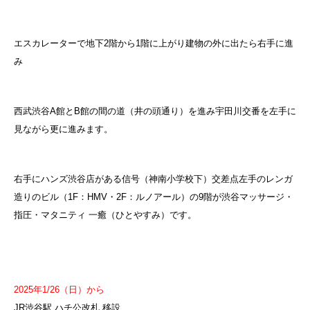
エスカレーターで地下2階から1階に上がり建物の外に出たら右手に進
み
西武渋谷A館とB館の間の道（井の頭通り）を進み宇田川交番を左手に
見ながら更に進みます。
右手にハンズ渋谷店がある信号（神南小学校下）交差点左手のレンガ
造りのビル（1F：HMV・2F：ルノアール）の9階が渋谷マッサージ・
指圧・マタニティ 一癒（ひとやすみ）です。
2025年1/26（日）から
JR渋谷駅 ハチ公改札 移設