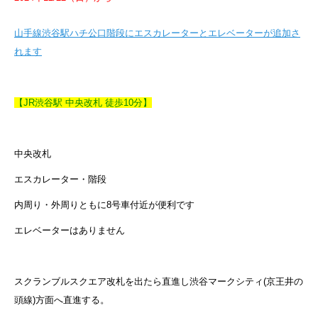
山手線渋谷駅ハチ公口階段にエスカレーターとエレベーターが追加さ
れます
【JR渋谷駅 中央改札 徒歩10分】
中央改札
エスカレーター・階段
内周り・外周りともに8号車付近が便利です
エレベーターはありません
スクランブルスクエア改札を出たら直進し渋谷マークシティ(京王井の
頭線)方面へ直進する。