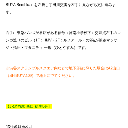
BUYA Bershka）を左折し宇田川交番を左手に見ながら更に進みま
す。
右手に東急ハンズ渋谷店がある信号（神南小学校下）交差点左手のレ
ンガ造りのビル（1F：HMV・2F：ルノアール）の9階が渋谷マッサー
ジ・指圧・マタニティ 一癒（ひとやすみ）です。
※渋谷スクランブルスクエア内などで地下2階に降りた場合はA2出口
（SHIBUYA109）で地上にでてください。
【JR渋谷駅 西口 徒歩8分】
JR渋谷駅南改札