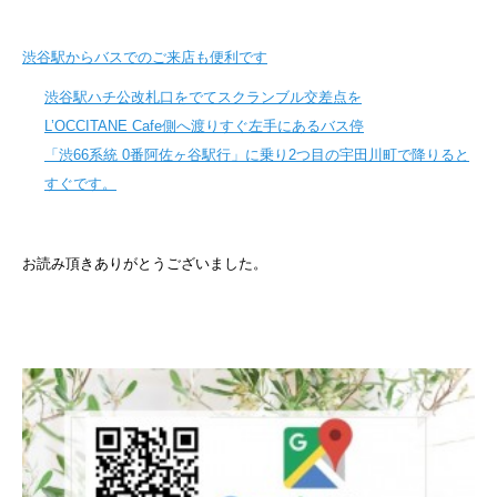
渋谷駅からバスでのご来店も便利です
渋谷駅ハチ公改札口をでてスクランブル交差点を
L’OCCITANE Cafe側へ渡りすぐ左手にあるバス停
「渋66系統 0番阿佐ヶ谷駅行」に乗り2つ目の宇田川町で降りると
すぐです。
お読み頂きありがとうございました。