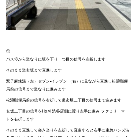
①
バス停から道なりに坂を下り一つ目の信号を左折します
そのまま道玄坂まで直進します
双子麻辣湯（左）セブン-イレブン （右）に見ながら直進し松濤郵便
局前の信号まで道なりに進みます
松濤郵便局前の信号を右折して道玄坂二丁目の信号まで進みます
玄坂二丁目の信号をH&M 渋谷店側に渡り左手に進み ファミリーマー
トを右折します
そのまま直進して突き当りを左折して直進すると右手に東急ハンズ渋