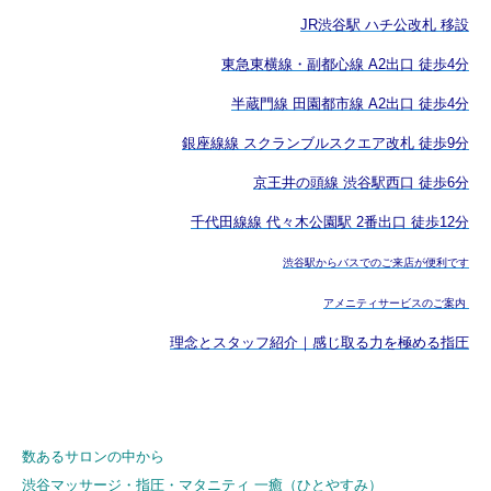
JR渋谷駅 ハチ公改札 移設
東急東横線・副都心線 A2出口 徒歩4分
半蔵門線 田園都市線 A2出口 徒歩4分
銀座線線 スクランブルスクエア改札 徒歩9分
京王井の頭線 渋谷駅西口 徒歩6分
千代田線線 代々木公園駅 2番出口 徒歩12分
渋谷駅からバスでのご来店が便利です
アメニティサービスのご案内
理念とスタッフ紹介｜感じ取る力を極める指圧
数あるサロンの中から
渋谷マッサージ・指圧・マタニティ 一癒（ひとやすみ）