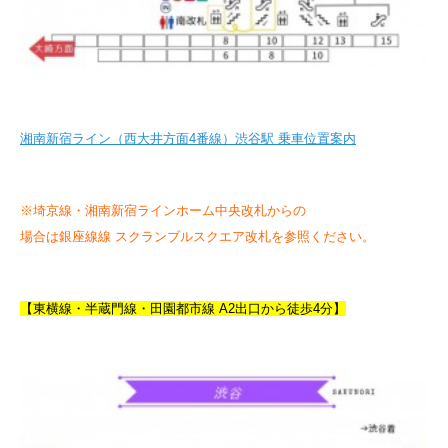
湘南新宿ライン（西大井方面4番線）渋谷駅 乗車位置案内
※埼京線・湘南新宿ラインホーム中央改札からの
場合は銀座線線 スクランブルスクエア改札を参照ください。
【東横線・半蔵門線・田園都市線 A2出口から徒歩4分】