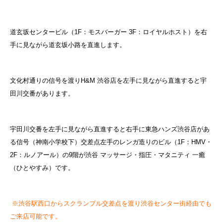
道玄坂センタービル（1F：モスバーガー 3F：ロイヤルホスト）を右
手に見ながら道玄坂小路を直進します。
文化村通りの信号を渡りH&M 渋谷店を左手に見ながら直進すると宇
田川交番があります。
宇田川交番を左手に見ながら直進すると右手に東急ハンズ渋谷店があ
る信号（神南小学校下）交差点左手のレンガ造りのビル（1F：HMV・
2F：ルノアール）の9階が渋谷 マッサージ・指圧・マタニティ 一癒
（ひとやすみ）です。
※渋谷駅西口からスクランブル交差点を渡り渋谷センター街経由でも
ご来店可能です。