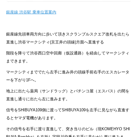
銀座線 渋谷駅 乗車位置案内
銀座線先頭車両方向に歩いて頂きスクランブルスクエア改札を出たら
直進し渋谷マークシティ(京王井の頭線)方面へ直進する
階段を降りて渋谷西口空中回廊（仮設通路）を経由してマークシティ
まできます。
マークシティまででたら左手に進み井の頭線手前右手のエスカレータ
ーを下がり1Fへ。
地上に出たら薬局（サンドラッグ）とパチンコ屋（エスパス）の間を
直進し通りに出たら左に進みます。
信号をSHIBUYA109側に渡ってSHIBUYA109を左手に見ながら直進す
るとヤマダ電機があります。
その信号を右手に渡り直進して、突き当りのビル（現KOMEHYO SHI
BUYA Bershka）を左折し宇田川交番を左手に見ながら更に進みま