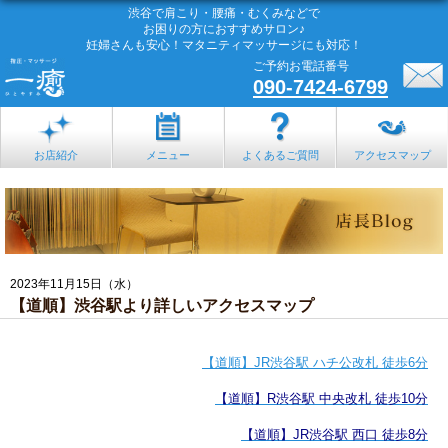
渋谷で肩こり・腰痛・むくみなどで
お困りの方におすすめサロン♪
妊婦さんも安心！マタニティマッサージにも対応！
ご予約お電話番号
090-7424-6799
お店紹介
メニュー
よくあるご質問
アクセスマップ
2023年11月15日（水）
【道順】渋谷駅より詳しいアクセスマップ
【道順】JR渋谷駅 ハチ公改札 徒歩6分
【道順】R渋谷駅 中央改札 徒歩10分
【道順】JR渋谷駅 西口 徒歩8分