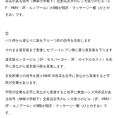
谷店がある信号（神南小学校下）交差点左手のレンガ造りのビル（1
F：HMV・2F：ルノアール）の9階が指圧・マッサージ一癒（ひとや
すみ）です。
②
バス停から道なりに坂を下り一つ目の信号を左折します
そのまま道玄坂まで直進しセブン-イレブン側に渡り道玄坂を下ります
道玄坂センタービル（1F：モスバーガー・3F：ロイヤルホスト）を右
手に見ながら道玄坂小路を直進します。
文化村通りの信号を渡りH&M 渋谷店を左手に見ながら直進すると宇
田川交番があります。
宇田川交番を左手に見ながら直進すると右手に東急ハンズ渋谷店があ
る信号（神南小学校下）交差点左手のレンガ造りのビル（1F：HMV・
2F：ルノアール）の9階が指圧・マッサージ一癒（ひとやすみ）で
す。