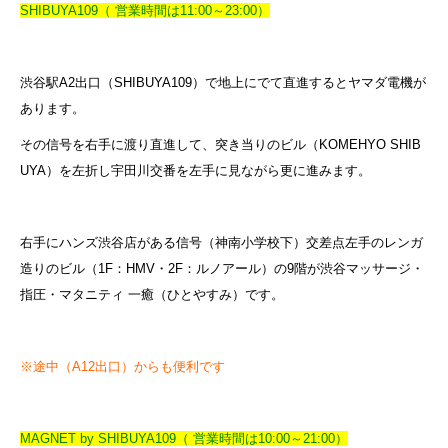
SHIBUYA109（ 営業時間は11:00～23:00）
渋谷駅A2出口（SHIBUYA109）で地上にでて直進するとヤマダ電機が
あります。
その信号を右手に渡り直進して、突き当りのビル（KOMEHYO SHIB
UYA）を左折し宇田川交番を左手に見ながら更に進みます。
右手にハンズ渋谷店がある信号（神南小学校下）交差点左手のレンガ
造りのビル（1F：HMV・2F：ルノアール）の9階が渋谷マッサージ・
指圧・マタニティ 一癒（ひとやすみ）です。
※途中（A12出口）からも便利です
MAGNET by SHIBUYA109（ 営業時間は10:00～21:00）