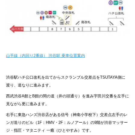
山手線（内回り2番線） 渋谷駅 乗車位置案内
渋谷駅ハチ公口改札を出てからスクランブル交差点をTSUTAYA側に
渡り、道なりに進みます。
西武渋谷A館とB館の間の道（井の頭通り）を進み宇田川交番を左手に
見ながら更に進みます。
右手に東急ハンズ渋谷店がある信号（神南小学校下）交差点左手のレ
ンガ造りのビル（1F：HMV・2F：ルノアール）の9階が渋谷マッサー
ジ・指圧・マタニティ 一癒（ひとやすみ）です。