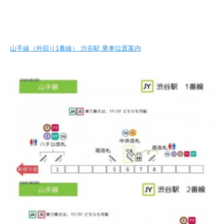
山手線（外回り1番線） 渋谷駅 乗車位置案内