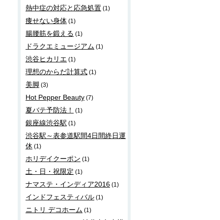
熱中症の対応と応急処置
(1)
痩せない身体
(1)
腸腰筋を鍛える
(1)
ドラクエミュージアム
(1)
渋谷ヒカリエ
(1)
理想のからだ計算式
(1)
美脚
(3)
Hot Pepper Beauty
(7)
夏バテ予防法！
(1)
銀座線渋谷駅
(1)
渋谷駅～表参道駅間4日間終日運
休
(1)
ホリデイクーポン
(1)
土・日・祝限定
(1)
ナマステ・インディア2016
(1)
インドフェスティバル
(1)
ニトリ デコホーム
(1)