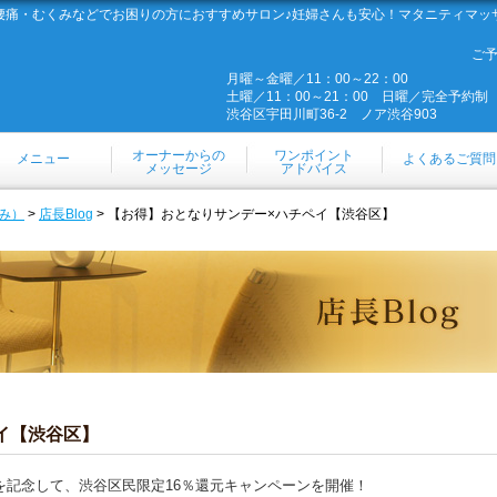
腰痛・むくみなどでお困りの方におすすめサロン♪妊婦さんも安心！マタニティマッ
ご
月曜～金曜／11：00～22：00
土曜／11：00～21：00 日曜／完全予約制
渋谷区宇田川町36-2 ノア渋谷903
オーナーからの
ワンポイント
メニュー
よくあるご質問
メッセージ
アドバイス
み）
>
店長Blog
> 【お得】おとなりサンデー×ハチペイ【渋谷区】
イ【渋谷区】
催を記念して、渋谷区民限定16％還元キャンペーンを開催！