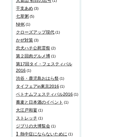
天覧山 初日の出号
(1)
干支あめ
(3)
七草粥
(5)
NHK
(1)
クローズアップ現代
(1)
かぜ対策
(3)
忠犬ハチ公慰霊祭
(2)
第２回肉グルメ博
(1)
第17回タイ・フェスティバル
2016
(1)
渋谷・鹿児島おはら祭
(1)
タイフェアin東京2016
(1)
ベトナムフェスティバル2016
(1)
蕎麦と日本酒のイベント
(1)
大江戸和宴
(1)
ストレッチ
(1)
ジブリの大博覧会
(1)
】熱中症にならないために
(1)