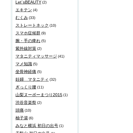
Let`sBEAUTY
(2)
エキテン
(4)
むくみ
(33)
ストレートネック
(10)
スマホ症候群
(9)
腕・手の痺れ
(5)
紫外線対策
(2)
マタニティマッサージ
(41)
マメ知識
(5)
坐骨神経痛
(5)
妊婦 マタニティ
(32)
ぎっくり腰
(11)
山梨ヌーボーまつり2015
(1)
渋谷音楽祭
(2)
頭痛
(10)
柚子湯
(6)
みなと横浜 初日の出号
(1)