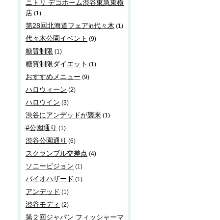
ニトリ デコホーム渋谷東急東横
店
(1)
第28回北海道フェアin代々木
(1)
代々木公園イベント
(9)
糖質制限
(1)
糖質制限ダイエット
(1)
おすすめメニュー
(9)
ハロウィーン
(2)
ハロウイン
(3)
渋谷にアンデッドが襲来
(1)
#公園通り
(1)
渋谷公園通り
(6)
スクランブル交差点
(4)
ソニービジョン
(1)
バイオハザード
(1)
アンデッド
(1)
渋谷モディ
(2)
第２回ジャパン フィッシャーマ