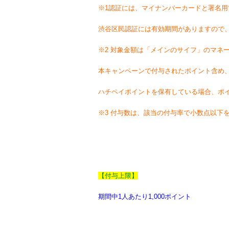
※1認証には、マイナンバーカードと署名
渋谷区民認証には有効期間がありますので
※2 対象金額は「メインのサイフ」のマネ
本キャンペーンで付与されたポイント含め
ハチペイポイントを保有している場合、ポ
※3 付与数は、該当の付与率で小数点以下
【付与上限】
期間中1人あたり1,000ポイント