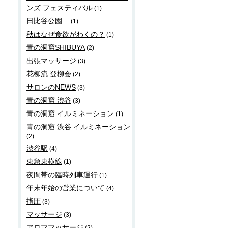
ンズ フェスティバル
(1)
日比谷公園
(1)
秋はなぜ食欲がわくの？
(1)
青の洞窟SHIBUYA
(2)
出張マッサージ
(3)
花柳流 登柳会
(2)
サロンのNEWS
(3)
青の洞窟 渋谷
(3)
青の洞窟 イルミネーション
(1)
青の洞窟 渋谷 イルミネーション
(2)
渋谷駅
(4)
東急東横線
(1)
夜間帯の臨時列車運行
(1)
年末年始の営業について
(4)
指圧
(3)
マッサージ
(3)
アロママッサージ