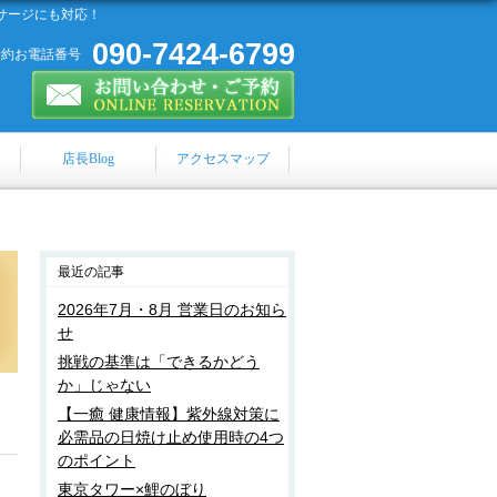
サージにも対応！
090-7424-6799
予約お電話番号
店長Blog
アクセスマップ
最近の記事
2026年7月・8月 営業日のお知ら
せ
挑戦の基準は「できるかどう
か」じゃない
【一癒 健康情報】紫外線対策に
必需品の日焼け止め使用時の4つ
のポイント
東京タワー×鯉のぼり