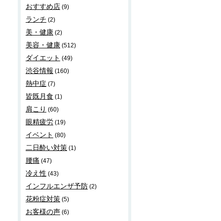
おすすめ店
(9)
ランチ
(2)
美・健康
(2)
美容・健康
(512)
ダイエット
(49)
渋谷情報
(160)
熱中症
(7)
皆既月食
(1)
肩こり
(60)
眼精疲労
(19)
イベント
(80)
二日酔い対策
(1)
腰痛
(47)
冷え性
(43)
インフルエンザ予防
(2)
花粉症対策
(5)
お客様の声
(6)