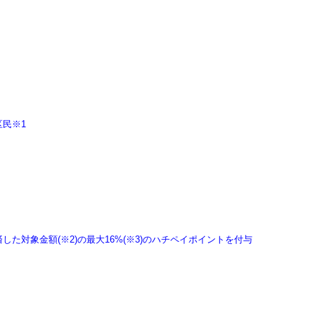
民※1
た対象金額(※2)の最大16%(※3)のハチペイポイントを付与