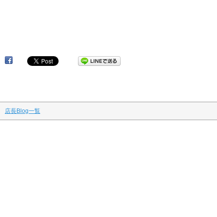
谷マタニティケア 指圧 マッサージ アロマ
リンパマッサージ 妊婦マッサージ マタニティマッサージ マタニティ
整体 マタニティエステ 不妊治療
骨盤矯正 妊活 産前 産後 マタニティマッサージ東京
店長Blog一覧