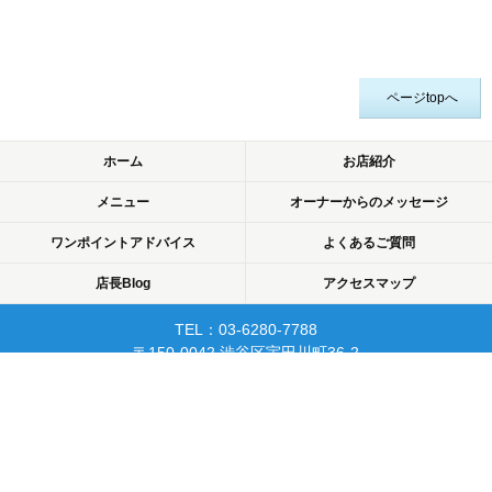
ページtopへ
ホーム
お店紹介
メニュー
オーナーからのメッセージ
ワンポイントアドバイス
よくあるご質問
店長Blog
アクセスマップ
TEL：03-6280-7788
〒150-0042 渋谷区宇田川町36-2
ノア渋谷903
当日予約可☆渋谷で開業10年☆
リピーターが多く安心して
通えるマッサージサロン♪
平日22時まで営業！