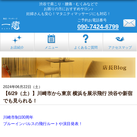
渋谷で肩こり・腰痛・むくみなどで
お困りの方におすすめサロン♪
妊婦さんも安心！マタニティマッサージにも対応！
ご予約お電話番号
090-7424-6799
お店紹介
メニュー
よくあるご質問
アクセスマップ
2024年06月22日（土）
【6/29（土）】川崎市から東京 横浜を展示飛行 渋谷や新宿
でも見られる！
川崎市制100周年
ブルーインパルスの飛行ルートや演目発表！