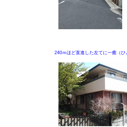
240ｍほど直進した左てに一癒（