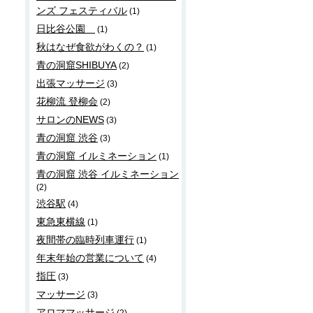
ンズ フェスティバル
(1)
日比谷公園
(1)
秋はなぜ食欲がわくの？
(1)
青の洞窟SHIBUYA
(2)
出張マッサージ
(3)
花柳流 登柳会
(2)
サロンのNEWS
(3)
青の洞窟 渋谷
(3)
青の洞窟 イルミネーション
(1)
青の洞窟 渋谷 イルミネーション
(2)
渋谷駅
(4)
東急東横線
(1)
夜間帯の臨時列車運行
(1)
年末年始の営業について
(4)
指圧
(3)
マッサージ
(3)
アロママッサージ