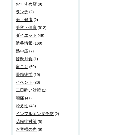
おすすめ店
(9)
ランチ
(2)
美・健康
(2)
美容・健康
(512)
ダイエット
(49)
渋谷情報
(160)
熱中症
(7)
皆既月食
(1)
肩こり
(60)
眼精疲労
(19)
イベント
(80)
二日酔い対策
(1)
腰痛
(47)
冷え性
(43)
インフルエンザ予防
(2)
花粉症対策
(5)
お客様の声
(6)