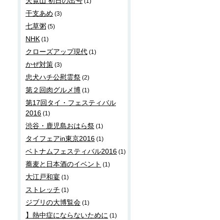
天覧山 初日の出号
(1)
干支あめ
(3)
七草粥
(5)
NHK
(1)
クローズアップ現代
(1)
かぜ対策
(3)
忠犬ハチ公慰霊祭
(2)
第２回肉グルメ博
(1)
第17回タイ・フェスティバル
2016
(1)
渋谷・鹿児島おはら祭
(1)
タイフェアin東京2016
(1)
ベトナムフェスティバル2016
(1)
蕎麦と日本酒のイベント
(1)
大江戸和宴
(1)
ストレッチ
(1)
ジブリの大博覧会
(1)
】熱中症にならないために
(1)