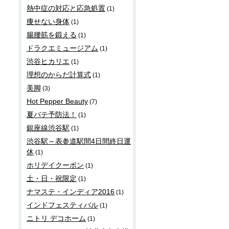
熱中症の対応と応急処置
(1)
痩せない身体
(1)
腸腰筋を鍛える
(1)
ドラクエミュージアム
(1)
渋谷ヒカリエ
(1)
理想のからだ計算式
(1)
美脚
(3)
Hot Pepper Beauty
(7)
夏バテ予防法！
(1)
銀座線渋谷駅
(1)
渋谷駅～表参道駅間4日間終日運
休
(1)
ホリデイクーポン
(1)
土・日・祝限定
(1)
ナマステ・インディア2016
(1)
インドフェスティバル
(1)
ニトリ デコホーム
(1)