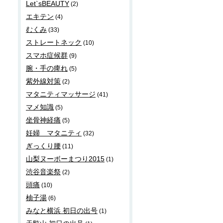
Let`sBEAUTY
(2)
エキテン
(4)
むくみ
(33)
ストレートネック
(10)
スマホ症候群
(9)
腕・手の痺れ
(5)
紫外線対策
(2)
マタニティマッサージ
(41)
マメ知識
(5)
坐骨神経痛
(5)
妊婦 マタニティ
(32)
ぎっくり腰
(11)
山梨ヌーボーまつり2015
(1)
渋谷音楽祭
(2)
頭痛
(10)
柚子湯
(6)
みなと横浜 初日の出号
(1)