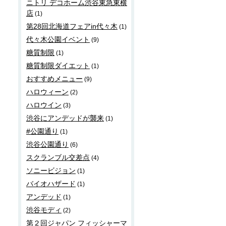
ニトリ デコホーム渋谷東急東横
店
(1)
第28回北海道フェアin代々木
(1)
代々木公園イベント
(9)
糖質制限
(1)
糖質制限ダイエット
(1)
おすすめメニュー
(9)
ハロウィーン
(2)
ハロウイン
(3)
渋谷にアンデッドが襲来
(1)
#公園通り
(1)
渋谷公園通り
(6)
スクランブル交差点
(4)
ソニービジョン
(1)
バイオハザード
(1)
アンデッド
(1)
渋谷モディ
(2)
第２回ジャパン フィッシャーマ