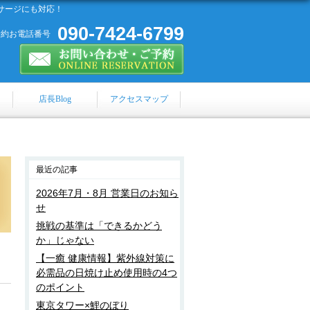
サージにも対応！
090-7424-6799
予約お電話番号
店長Blog
アクセスマップ
最近の記事
2026年7月・8月 営業日のお知ら
せ
挑戦の基準は「できるかどう
か」じゃない
【一癒 健康情報】紫外線対策に
必需品の日焼け止め使用時の4つ
のポイント
東京タワー×鯉のぼり