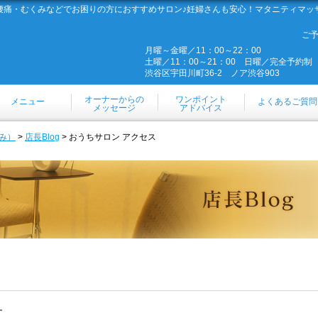
腰痛・むくみなどでお困りの方におすすめサロン♪妊婦さんも安心！マタニティマッ
ご
月曜～金曜／11：00～22：00
土曜／11：00～21：00 日曜／完全予約制
渋谷区宇田川町36-2 ノア渋谷903
オーナーからの
ワンポイント
メニュー
よくあるご質問
メッセージ
アドバイス
み）
>
店長Blog
> おうちサロン アクセス
す