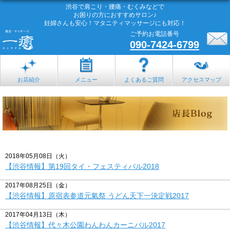
渋谷で肩こり・腰痛・むくみなどで
お困りの方におすすめサロン♪
妊婦さんも安心！マタニティマッサージにも対応！
ご予約お電話番号
090-7424-6799
お店紹介
メニュー
よくあるご質問
アクセスマップ
2018年05月08日（火）
【渋谷情報】第19回タイ・フェスティバル2018
2017年08月25日（金）
【渋谷情報】原宿表参道元氣祭 うどん天下一決定戦2017
2017年04月13日（木）
【渋谷情報】代々木公園わんわんカーニバル2017