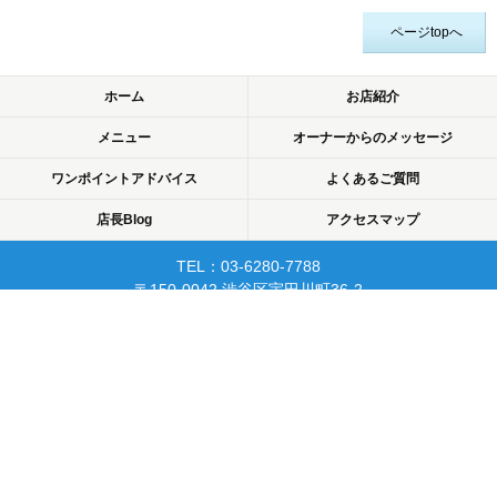
ページtopへ
ホーム
お店紹介
メニュー
オーナーからのメッセージ
ワンポイントアドバイス
よくあるご質問
店長Blog
アクセスマップ
TEL：03-6280-7788
〒150-0042 渋谷区宇田川町36-2
ノア渋谷903
当日予約可☆渋谷で開業10年☆
リピーターが多く安心して
通えるマッサージサロン♪
平日22時まで営業！
Copyright © 2015 渋谷でマッサージなら厚生労働省認可のあん摩・マッサージ・指
圧師の免許証取得の指圧・マッサージ一癒（ひとやすみ）. All rights reserved.