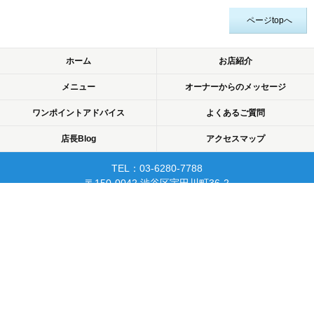
ページtopへ
ホーム
お店紹介
メニュー
オーナーからのメッセージ
ワンポイントアドバイス
よくあるご質問
店長Blog
アクセスマップ
TEL：03-6280-7788
〒150-0042 渋谷区宇田川町36-2
ノア渋谷903
当日予約可☆渋谷で開業10年☆
リピーターが多く安心して
通えるマッサージサロン♪
平日22時まで営業！
Copyright © 2015 渋谷でマッサージなら厚生労働省認可のあん摩・マッサージ・指
圧師の免許証取得の指圧・マッサージ一癒（ひとやすみ）. All rights reserved.