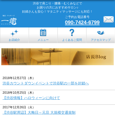
渋谷で肩こり・腰痛・むくみなどで
お困りの方におすすめサロン♪
妊婦さんも安心！マタニティマッサージにも対応！
ご予約お電話番号
090-7424-6799
お店紹介
メニュー
よくあるご質問
アクセスマップ
2018年12月27日（木）
渋谷カウントダウンイベントで渋谷駅の一部を封鎖へ
2018年10月25日（木）
【渋谷情報】ハロウィーンに向けて
2017年12月26日（火）
【渋谷駅周辺】大晦日～元旦 大規模交通規制