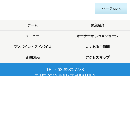
ページtopへ
ホーム
お店紹介
メニュー
オーナーからのメッセージ
ワンポイントアドバイス
よくあるご質問
店長Blog
アクセスマップ
TEL：03-6280-7788
〒150-0042 渋谷区宇田川町36-2
ノア渋谷903
当日予約可☆渋谷で開業10年☆
リピーターが多く安心して
通えるマッサージサロン♪
平日22時まで営業！
Copyright © 2015 渋谷でマッサージなら厚生労働省認可のあん摩・マッサージ・指
圧師の免許証取得の指圧・マッサージ一癒（ひとやすみ）. All rights reserved.