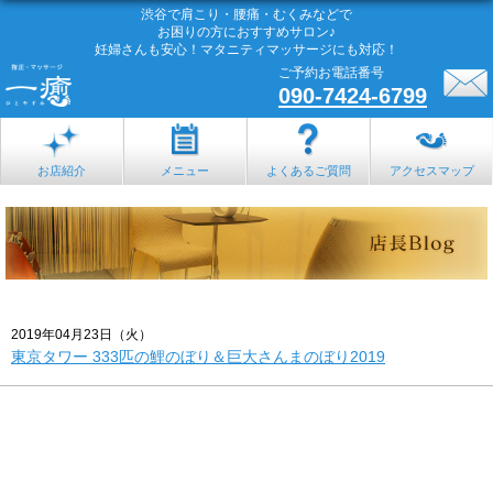
渋谷で肩こり・腰痛・むくみなどで
お困りの方におすすめサロン♪
妊婦さんも安心！マタニティマッサージにも対応！
ご予約お電話番号
090-7424-6799
お店紹介
メニュー
よくあるご質問
アクセスマップ
2019年04月23日（火）
東京タワー 333匹の鯉のぼり＆巨大さんまのぼり2019