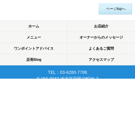
ページtopへ
ホーム
お店紹介
メニュー
オーナーからのメッセージ
ワンポイントアドバイス
よくあるご質問
店長Blog
アクセスマップ
TEL：03-6280-7788
〒150-0042 渋谷区宇田川町36-2
ノア渋谷903
当日予約可☆渋谷で開業10年☆
リピーターが多く安心して
通えるマッサージサロン♪
平日22時まで営業！
Copyright © 2015 渋谷でマッサージなら厚生労働省認可のあん摩・マッサージ・指
圧師の免許証取得の指圧・マッサージ一癒（ひとやすみ）. All rights reserved.