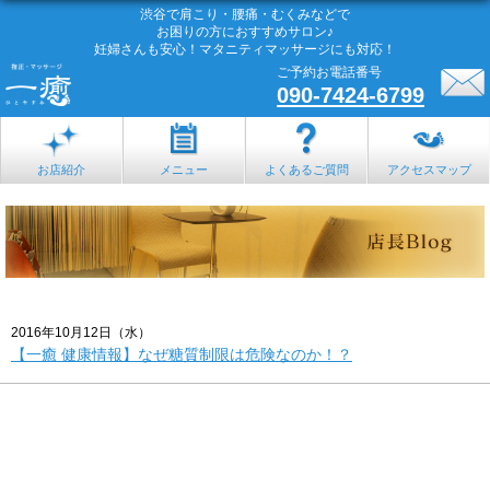
渋谷で肩こり・腰痛・むくみなどで
お困りの方におすすめサロン♪
妊婦さんも安心！マタニティマッサージにも対応！
ご予約お電話番号
090-7424-6799
お店紹介
メニュー
よくあるご質問
アクセスマップ
2016年10月12日（水）
【一癒 健康情報】なぜ糖質制限は危険なのか！？