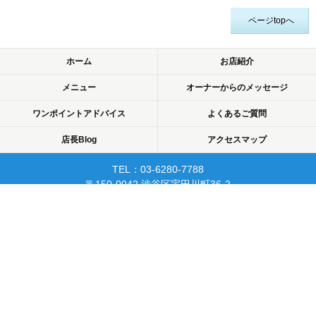
ページtopへ
ホーム
お店紹介
メニュー
オーナーからのメッセージ
ワンポイントアドバイス
よくあるご質問
店長Blog
アクセスマップ
TEL：03-6280-7788
〒150-0042 渋谷区宇田川町36-2
ノア渋谷903
当日予約可☆渋谷で開業10年☆
リピーターが多く安心して
通えるマッサージサロン♪
平日22時まで営業！
Copyright © 2015 渋谷でマッサージなら厚生労働省認可のあん摩・マッサージ・指
圧師の免許証取得の指圧・マッサージ一癒（ひとやすみ）. All rights reserved.