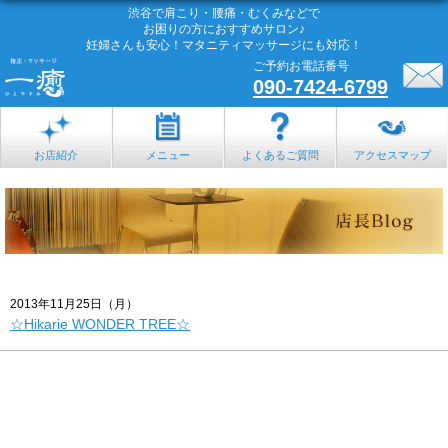
渋谷で肩こり・腰痛・むくみなどで
お困りの方におすすめサロン♪
妊婦さんも安心！マタニティマッサージにも対応！
ご予約お電話番号
090-7424-6799
お店紹介
メニュー
よくあるご質問
アクセスマップ
2013年11月25日（月）
☆Hikarie WONDER TREE☆