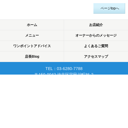
ページtopへ
ホーム
お店紹介
メニュー
オーナーからのメッセージ
ワンポイントアドバイス
よくあるご質問
店長Blog
アクセスマップ
TEL：03-6280-7788
〒150-0042 渋谷区宇田川町36-2
ノア渋谷903
当日予約可☆渋谷で開業10年☆
リピーターが多く安心して
通えるマッサージサロン♪
平日22時まで営業！
Copyright © 2015 渋谷でマッサージなら厚生労働省認可のあん摩・マッサージ・指
圧師の免許証取得の指圧・マッサージ一癒（ひとやすみ）. All rights reserved.