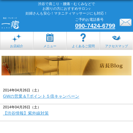
渋谷で肩こり・腰痛・むくみなどで
お困りの方におすすめサロン♪
妊婦さんも安心！マタニティマッサージにも対応！
ご予約お電話番号
090-7424-6799
お店紹介
メニュー
よくあるご質問
アクセスマップ
2014年04月26日（土）
GWの営業＆Tポイント５倍キャンペーン
2014年04月26日（土）
【渋谷情報】紫外線対策