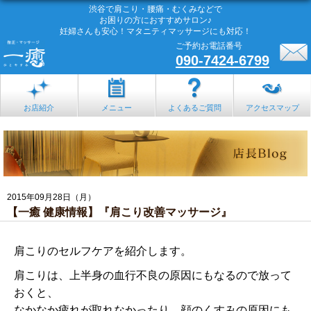
渋谷で肩こり・腰痛・むくみなどで
お困りの方におすすめサロン♪
妊婦さんも安心！マタニティマッサージにも対応！
ご予約お電話番号
090-7424-6799
お店紹介
メニュー
よくあるご質問
アクセスマップ
2015年09月28日（月）
【一癒 健康情報】『肩こり改善マッサージ』
肩こりのセルフケアを紹介します。
肩こりは、上半身の血行不良の原因にもなるので放って
おくと、
なかなか疲れが取れなかったり、顔のくすみの原因にも