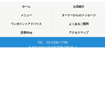
ホーム
お店紹介
メニュー
オーナーからのメッセージ
ワンポイントアドバイス
よくあるご質問
店長Blog
アクセスマップ
TEL：03-6280-7788
〒150-0042 渋谷区宇田川町36-2
ノア渋谷903
当日予約可☆渋谷で開業10年☆
リピーターが多く安心して
通えるマッサージサロン♪
平日22時まで営業！
Copyright © 2015 渋谷でマッサージなら厚生労働省認可のあん摩・マッサージ・指
圧師の免許証取得の指圧・マッサージ一癒（ひとやすみ）. All rights reserved.
PC
スマートフォン