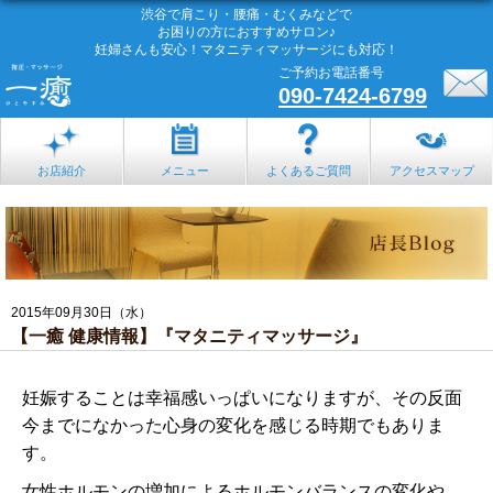
渋谷で肩こり・腰痛・むくみなどで
お困りの方におすすめサロン♪
妊婦さんも安心！マタニティマッサージにも対応！
ご予約お電話番号
090-7424-6799
お店紹介
メニュー
よくあるご質問
アクセスマップ
2015年09月30日（水）
【一癒 健康情報】『マタニティマッサージ』
妊娠することは幸福感いっぱいになりますが、その反面
今までになかった心身の変化を感じる時期でもありま
す。
女性ホルモンの増加によるホルモンバランスの変化や、