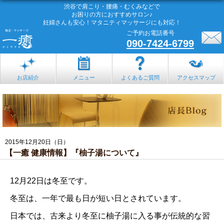
渋谷で肩こり・腰痛・むくみなどで
お困りの方におすすめサロン♪
妊婦さんも安心！マタニティマッサージにも対応！
ご予約お電話番号
090-7424-6799
お店紹介
メニュー
よくあるご質問
アクセスマップ
2015年12月20日（日）
【一癒 健康情報】『柚子湯について』
12月22日は冬至です。
冬至は、一年で最も日が短い日とされています。
日本では、古来より冬至に柚子湯に入る事が伝統的な習