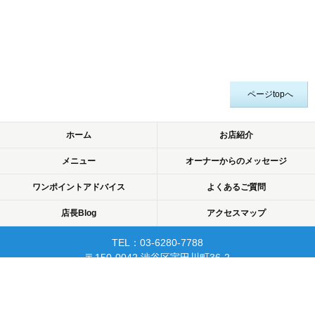
ページtopへ
ホーム
お店紹介
メニュー
オーナーからのメッセージ
ワンポイントアドバイス
よくあるご質問
店長Blog
アクセスマップ
TEL：03-6280-7788
〒150-0042 渋谷区宇田川町36-2
ノア渋谷903
当日予約可☆渋谷で開業10年☆
リピーターが多く安心して