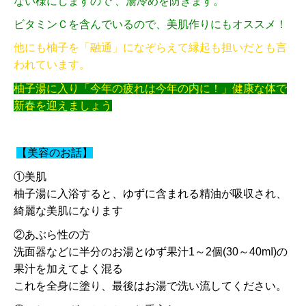
ない様にしますので 、湯冷めを防ぎます。
ビタミンＣを含んでいるので、美肌作りにもオススメ！
他にも柚子を「融通」になぞらえて縁起も担いだとも言
われています。
柚子湯に入り「今年の疲れは今年の内に！」健康な体で
新春を迎えましょう
【美容のお話】
①美肌
柚子湯に入浴すると、ゆずに含まれる精油が吸収され、
綺麗な美肌になります
②あぶら性の方
洗面器などに半分のお湯とゆず果汁1～2個(30～40mI)の
果汁を加えてよく混る
これを全身に塗り、最後はお湯で洗い流してください。