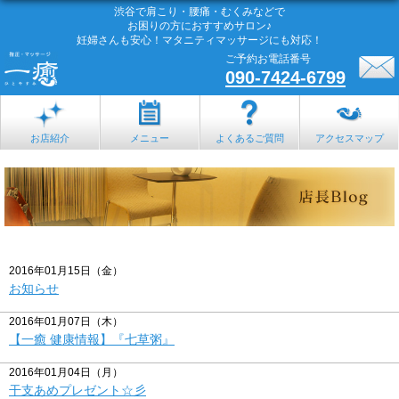
渋谷で肩こり・腰痛・むくみなどで
お困りの方におすすめサロン♪
妊婦さんも安心！マタニティマッサージにも対応！
ご予約お電話番号
090-7424-6799
お店紹介
メニュー
よくあるご質問
アクセスマップ
2016年01月15日（金）
お知らせ
2016年01月07日（木）
【一癒 健康情報】『七草粥』
2016年01月04日（月）
干支あめプレゼント☆彡