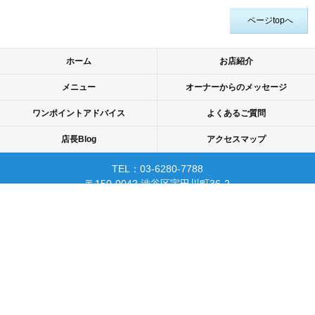
ページtopへ
ホーム
お店紹介
メニュー
オーナーからのメッセージ
ワンポイントアドバイス
よくあるご質問
店長Blog
アクセスマップ
TEL：03-6280-7788
〒150-0042 渋谷区宇田川町36-2
ノア渋谷903
当日予約可☆渋谷で開業10年☆
リピーターが多く安心して
通えるマッサージサロン♪
平日22時まで営業！
Copyright © 2015 渋谷でマッサージなら厚生労働省認可のあん摩・マッサージ・指
圧師の免許証取得の指圧・マッサージ一癒（ひとやすみ）. All rights reserved.