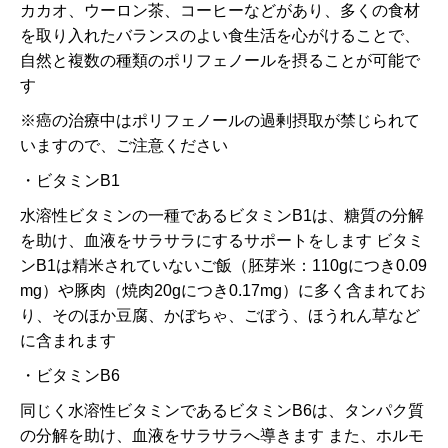
カカオ、ウーロン茶、コーヒーなどがあり、多くの食材
を取り入れたバランスのよい食生活を心がけることで、
自然と複数の種類のポリフェノールを摂ることが可能で
す
※癌の治療中はポリフェノールの過剰摂取が禁じられて
いますので、ご注意ください
・ビタミンB1
水溶性ビタミンの一種であるビタミンB1は、糖質の分解
を助け、血液をサラサラにするサポートをします ビタミ
ンB1は精米されていないご飯（胚芽米：110gにつき0.09
mg）や豚肉（焼肉20gにつき0.17mg）に多く含まれてお
り、そのほか豆腐、かぼちゃ、ごぼう、ほうれん草など
に含まれます
・ビタミンB6
同じく水溶性ビタミンであるビタミンB6は、タンパク質
の分解を助け、血液をサラサラへ導きます また、ホルモ