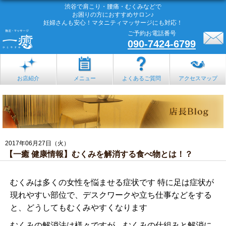
渋谷で肩こり・腰痛・むくみなどで
お困りの方におすすめサロン♪
妊婦さんも安心！マタニティマッサージにも対応！
ご予約お電話番号
090-7424-6799
お店紹介
メニュー
よくあるご質問
アクセスマップ
2017年06月27日（火）
【一癒 健康情報】むくみを解消する食べ物とは！？
むくみは多くの女性を悩ませる症状です 特に足は症状が
現れやすい部位で、デスクワークや立ち仕事などをする
と、どうしてもむくみやすくなります
むくみの解消法は様々ですが、むくみの仕組みと解消に