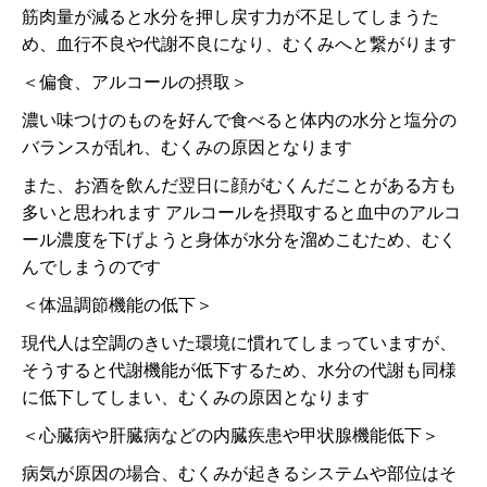
筋肉量が減ると水分を押し戻す力が不足してしまうた
め、血行不良や代謝不良になり、むくみへと繋がります
＜偏食、アルコールの摂取＞
濃い味つけのものを好んで食べると体内の水分と塩分の
バランスが乱れ、むくみの原因となります
また、お酒を飲んだ翌日に顔がむくんだことがある方も
多いと思われます アルコールを摂取すると血中のアルコ
ール濃度を下げようと身体が水分を溜めこむため、むく
んでしまうのです
＜体温調節機能の低下＞
現代人は空調のきいた環境に慣れてしまっていますが、
そうすると代謝機能が低下するため、水分の代謝も同様
に低下してしまい、むくみの原因となります
＜心臓病や肝臓病などの内臓疾患や甲状腺機能低下＞
病気が原因の場合、むくみが起きるシステムや部位はそ