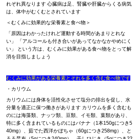
れぞれ異なります 心臓病は足、腎臓や肝臓からくる病気
は、体中がむくむとされています
＜むくみに効果的な栄養素と食べ物＞
「原因はわかったけれど運動する時間があまりとれな
い」 「アルコールも付き合いがあってなかなかやめにく
い」 という方は、むくみに効果がある食べ物をとって解
消を目指しましょう
むくみに効果がある栄養素とそれを多く含む食べ物です
・カリウム
カリウムには身体を活性化させて塩分の排出を促し、水
分量を適正に保つ働きがあります カリウムを多く含むも
のには海藻類、ナッツ類、豆類、イモ類、葉類があり、
特に多く含まれているものにはバナナ（1本150gにつき5
40mg）、茹でた西洋かぼちゃ（60gにつき258mg）、と
ろろ昆布（5gにつき240mg）、干しひじき（5gにつき22