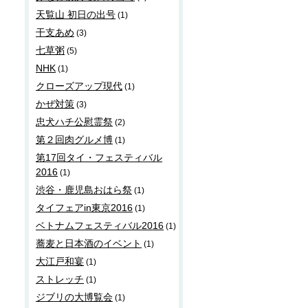
天覧山 初日の出号
(1)
干支あめ
(3)
七草粥
(5)
NHK
(1)
クローズアップ現代
(1)
かぜ対策
(3)
忠犬ハチ公慰霊祭
(2)
第２回肉グルメ博
(1)
第17回タイ・フェスティバル
2016
(1)
渋谷・鹿児島おはら祭
(1)
タイフェアin東京2016
(1)
ベトナムフェスティバル2016
(1)
蕎麦と日本酒のイベント
(1)
大江戸和宴
(1)
ストレッチ
(1)
ジブリの大博覧会
(1)