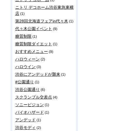
(1)
ニトリ デコホーム渋谷東急東横
店
(1)
第28回北海道フェアin代々木
(1)
代々木公園イベント
(9)
糖質制限
(1)
糖質制限ダイエット
(1)
おすすめメニュー
(9)
ハロウィーン
(2)
ハロウイン
(3)
渋谷にアンデッドが襲来
(1)
#公園通り
(1)
渋谷公園通り
(6)
スクランブル交差点
(4)
ソニービジョン
(1)
バイオハザード
(1)
アンデッド
(1)
渋谷モディ
(2)