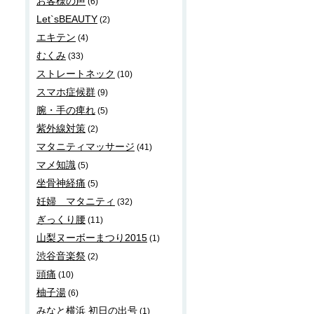
お客様の声
(6)
Let`sBEAUTY
(2)
エキテン
(4)
むくみ
(33)
ストレートネック
(10)
スマホ症候群
(9)
腕・手の痺れ
(5)
紫外線対策
(2)
マタニティマッサージ
(41)
マメ知識
(5)
坐骨神経痛
(5)
妊婦 マタニティ
(32)
ぎっくり腰
(11)
山梨ヌーボーまつり2015
(1)
渋谷音楽祭
(2)
頭痛
(10)
柚子湯
(6)
みなと横浜 初日の出号
(1)