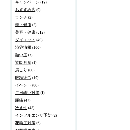
キャンペーン
(19)
おすすめ店
(9)
ランチ
(2)
美・健康
(2)
美容・健康
(512)
ダイエット
(49)
渋谷情報
(160)
熱中症
(7)
皆既月食
(1)
肩こり
(60)
眼精疲労
(19)
イベント
(80)
二日酔い対策
(1)
腰痛
(47)
冷え性
(43)
インフルエンザ予防
(2)
花粉症対策
(5)