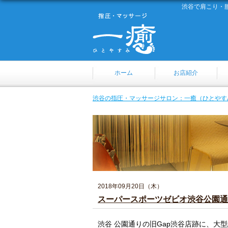
渋谷で肩こり・
ホーム
お店紹介
渋谷の指圧・マッサージサロン：一癒（ひとやす
2018年09月20日（木）
スーパースポーツゼビオ渋谷公園通
渋谷 公園通りの旧Gap渋谷店跡に、大