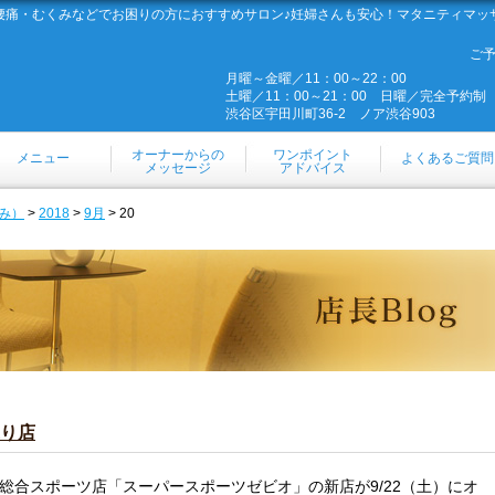
腰痛・むくみなどでお困りの方におすすめサロン♪妊婦さんも安心！マタニティマッ
ご
月曜～金曜／11：00～22：00
土曜／11：00～21：00 日曜／完全予約制
渋谷区宇田川町36-2 ノア渋谷903
オーナーからの
ワンポイント
メニュー
よくあるご質問
メッセージ
アドバイス
み）
>
2018
>
9月
> 20
り店
型総合スポーツ店「スーパースポーツゼビオ」の新店が9/22（土）にオ