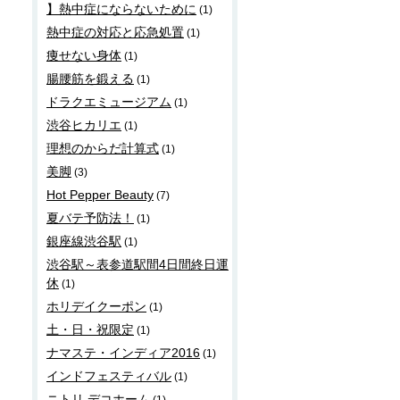
】熱中症にならないために
(1)
熱中症の対応と応急処置
(1)
痩せない身体
(1)
腸腰筋を鍛える
(1)
ドラクエミュージアム
(1)
渋谷ヒカリエ
(1)
理想のからだ計算式
(1)
美脚
(3)
Hot Pepper Beauty
(7)
夏バテ予防法！
(1)
銀座線渋谷駅
(1)
渋谷駅～表参道駅間4日間終日運
休
(1)
ホリデイクーポン
(1)
土・日・祝限定
(1)
ナマステ・インディア2016
(1)
インドフェスティバル
(1)
ニトリ デコホーム