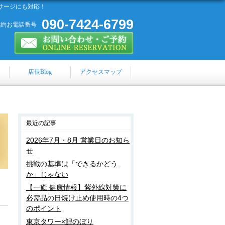
サージにも対応！
090-7424-6799
予約お電話番号
店長Blog
アクセスマップ
最近の記事
2026年7月・8月 営業日のお知ら
せ
挑戦の基準は「できるかどう
か」じゃない
【一癒 健康情報】紫外線対策に
必需品の日焼け止め使用時の4つ
のポイント
東京タワー×鯉のぼり