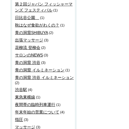
第２回ジャパン フィッシャーマ
ンズ フェスティバル
(1)
日比谷公園
(1)
秋はなぜ食欲がわくの？
(1)
青の洞窟SHIBUYA
(2)
出張マッサージ
(3)
花柳流 登柳会
(2)
サロンのNEWS
(3)
青の洞窟 渋谷
(3)
青の洞窟 イルミネーション
(1)
青の洞窟 渋谷 イルミネーション
(2)
渋谷駅
(4)
東急東横線
(1)
夜間帯の臨時列車運行
(1)
年末年始の営業について
(4)
指圧
(3)
マッサージ
(3)