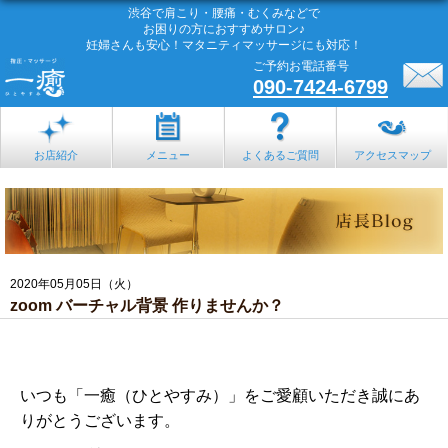
渋谷で肩こり・腰痛・むくみなどで
お困りの方におすすめサロン♪
妊婦さんも安心！マタニティマッサージにも対応！
ご予約お電話番号
090-7424-6799
お店紹介
メニュー
よくあるご質問
アクセスマップ
2020年05月05日（火）
zoom バーチャル背景 作りませんか？
いつも「一癒（ひとやすみ）」をご愛顧いただき誠にあ
りがとうございます。