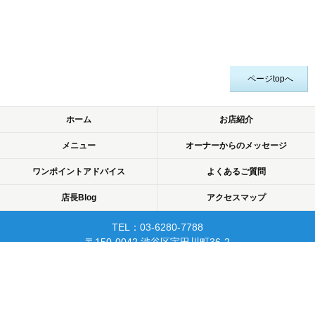
ページtopへ
ホーム
お店紹介
メニュー
オーナーからのメッセージ
ワンポイントアドバイス
よくあるご質問
店長Blog
アクセスマップ
TEL：03-6280-7788
〒150-0042 渋谷区宇田川町36-2
ノア渋谷903
当日予約可☆渋谷で開業10年☆
リピーターが多く安心して
通えるマッサージサロン♪
平日22時まで営業！