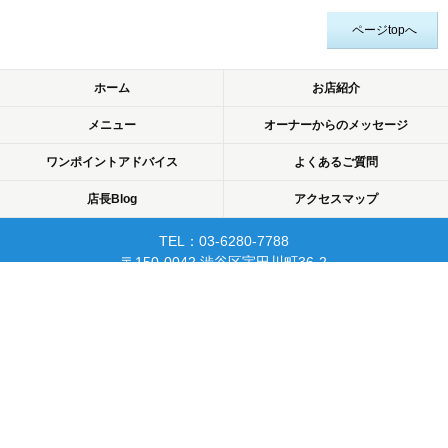
ページtopへ
ホーム
お店紹介
メニュー
オーナーからのメッセージ
ワンポイントアドバイス
よくあるご質問
店長Blog
アクセスマップ
TEL：03-6280-7788
〒150-0042 渋谷区宇田川町36-2
ノア渋谷903
当日予約可☆渋谷で開業10年☆
リピーターが多く安心して
通えるマッサージサロン♪
平日22時まで営業！
Copyright © 2015 渋谷でマッサージなら厚生労働省認可のあん摩・マッサージ・指
圧師の免許証取得の指圧・マッサージ一癒（ひとやすみ）. All rights reserved.