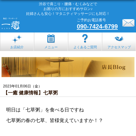
渋谷で肩こり・腰痛・むくみなどで
お困りの方におすすめサロン♪
妊婦さんも安心！マタニティマッサージにも対応！
ご予約お電話番号
090-7424-6799
お店紹介
メニュー
よくあるご質問
アクセスマップ
2023年01月06日（金）
【一癒 健康情報】七草粥
明日は「七草粥」を食べる日ですね
七草粥の春の七草、皆様覚えていますか！？