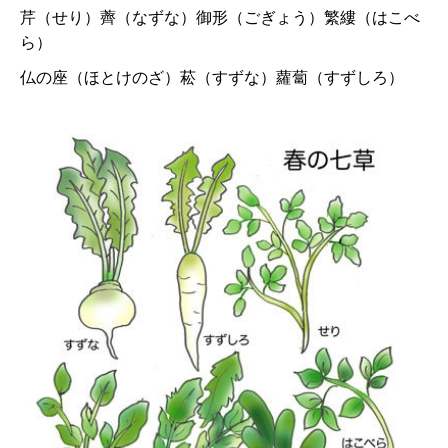
芹（せり）薺（なずな）御形（ごぎょう）繁縷（はこべ
ら）
仏の座（ほとけのざ）菘（すずな）蘿蔔（すずしろ）