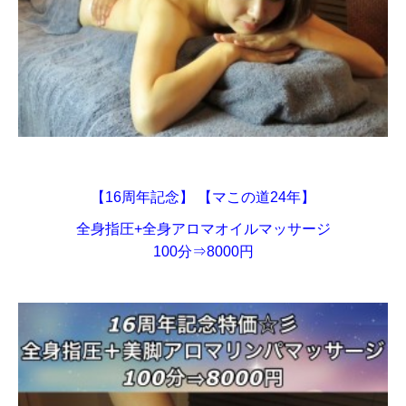
【16周年記念】 【マこの道24年】
全身指圧+全身アロマオイルマッサージ
100分⇒8000円