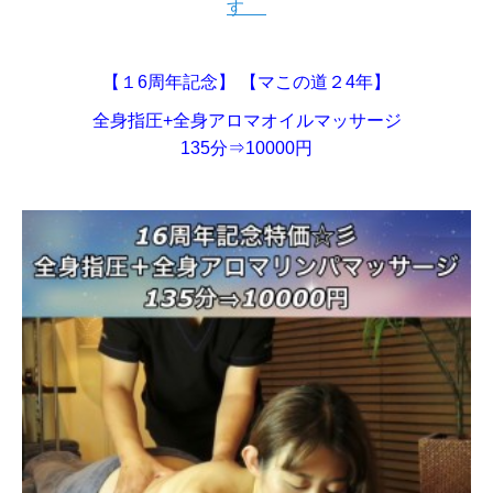
す
【１6周年記念】 【マこの道２4年】
全身指圧+全身アロマオイルマッサージ
135分⇒10000円