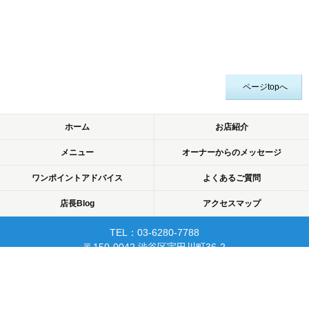
ページtopへ
ホーム
お店紹介
メニュー
オーナーからのメッセージ
ワンポイントアドバイス
よくあるご質問
店長Blog
アクセスマップ
TEL：03-6280-7788
〒150-0042 渋谷区宇田川町36-2
ノア渋谷903
当日予約可☆渋谷で開業10年☆
リピーターが多く安心して
通えるマッサージサロン♪