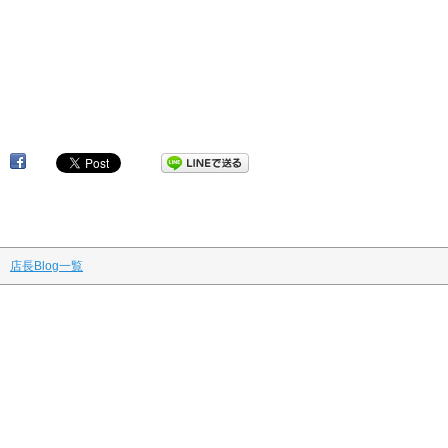
渋谷 マッサージ・指圧・マタニティ 一癒（ひとやすみ）
妊婦マッサージ 渋谷マッサージ妊婦 渋谷マタニティマッサージ 渋
谷マタニティケア 指圧 マッサージ アロマ
リンパマッサージ 妊婦マッサージ マタニティマッサージ マタニティ
整体 マタニティエステ 不妊治療
骨盤矯正 妊活 産前 産後 マタニティマッサージ東京
店長Blog一覧