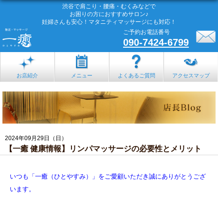
渋谷で肩こり・腰痛・むくみなどで
お困りの方におすすめサロン♪
妊婦さんも安心！マタニティマッサージにも対応！
ご予約お電話番号
090-7424-6799
お店紹介
メニュー
よくあるご質問
アクセスマップ
2024年09月29日（日）
【一癒 健康情報】リンパマッサージの必要性とメリット
いつも「一癒（ひとやすみ）」をご愛顧いただき誠にありがとうござ
います。