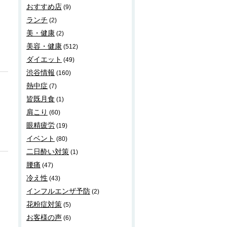
おすすめ店
(9)
ランチ
(2)
美・健康
(2)
美容・健康
(512)
ダイエット
(49)
渋谷情報
(160)
熱中症
(7)
皆既月食
(1)
肩こり
(60)
眼精疲労
(19)
イベント
(80)
二日酔い対策
(1)
腰痛
(47)
冷え性
(43)
インフルエンザ予防
(2)
花粉症対策
(5)
お客様の声
(6)