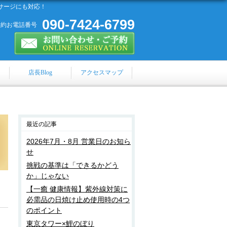
サージにも対応！
090-7424-6799
予約お電話番号
店長Blog
アクセスマップ
最近の記事
2026年7月・8月 営業日のお知ら
せ
挑戦の基準は「できるかどう
か」じゃない
【一癒 健康情報】紫外線対策に
必需品の日焼け止め使用時の4つ
のポイント
東京タワー×鯉のぼり