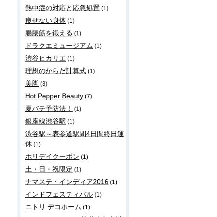
熱中症の対応と応急処置
(1)
痩せない身体
(1)
腸腰筋を鍛える
(1)
ドラクエミュージアム
(1)
渋谷ヒカリエ
(1)
理想のからだ計算式
(1)
美脚
(3)
Hot Pepper Beauty
(7)
夏バテ予防法！
(1)
銀座線渋谷駅
(1)
渋谷駅～表参道駅間4日間終日運
休
(1)
ホリデイクーポン
(1)
土・日・祝限定
(1)
ナマステ・インディア2016
(1)
インドフェスティバル
(1)
ニトリ デコホーム
(1)