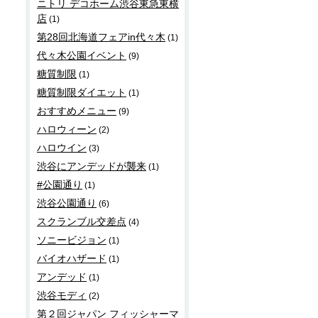
ニトリ デコホーム渋谷東急東横
店
(1)
第28回北海道フェアin代々木
(1)
代々木公園イベント
(9)
糖質制限
(1)
糖質制限ダイエット
(1)
おすすめメニュー
(9)
ハロウィーン
(2)
ハロウイン
(3)
渋谷にアンデッドが襲来
(1)
#公園通り
(1)
渋谷公園通り
(6)
スクランブル交差点
(4)
ソニービジョン
(1)
バイオハザード
(1)
アンデッド
(1)
渋谷モディ
(2)
第２回ジャパン フィッシャーマ