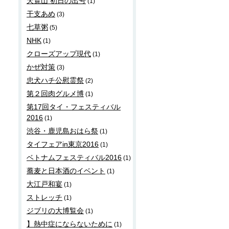
天覧山 初日の出号
(1)
干支あめ
(3)
七草粥
(5)
NHK
(1)
クローズアップ現代
(1)
かぜ対策
(3)
忠犬ハチ公慰霊祭
(2)
第２回肉グルメ博
(1)
第17回タイ・フェスティバル
2016
(1)
渋谷・鹿児島おはら祭
(1)
タイフェアin東京2016
(1)
ベトナムフェスティバル2016
(1)
蕎麦と日本酒のイベント
(1)
大江戸和宴
(1)
ストレッチ
(1)
ジブリの大博覧会
(1)
】熱中症にならないために
(1)