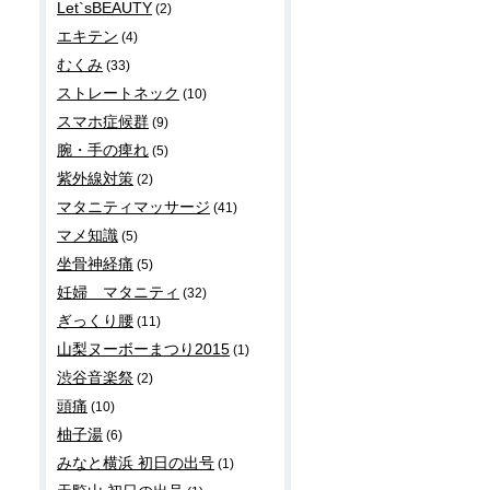
Let`sBEAUTY
(2)
エキテン
(4)
むくみ
(33)
ストレートネック
(10)
スマホ症候群
(9)
腕・手の痺れ
(5)
紫外線対策
(2)
マタニティマッサージ
(41)
マメ知識
(5)
坐骨神経痛
(5)
妊婦 マタニティ
(32)
ぎっくり腰
(11)
山梨ヌーボーまつり2015
(1)
渋谷音楽祭
(2)
頭痛
(10)
柚子湯
(6)
みなと横浜 初日の出号
(1)