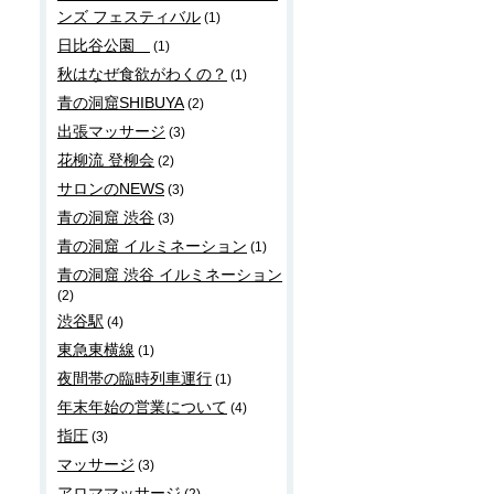
ンズ フェスティバル
(1)
日比谷公園
(1)
秋はなぜ食欲がわくの？
(1)
青の洞窟SHIBUYA
(2)
出張マッサージ
(3)
花柳流 登柳会
(2)
サロンのNEWS
(3)
青の洞窟 渋谷
(3)
青の洞窟 イルミネーション
(1)
青の洞窟 渋谷 イルミネーション
(2)
渋谷駅
(4)
東急東横線
(1)
夜間帯の臨時列車運行
(1)
年末年始の営業について
(4)
指圧
(3)
マッサージ
(3)
アロママッサージ