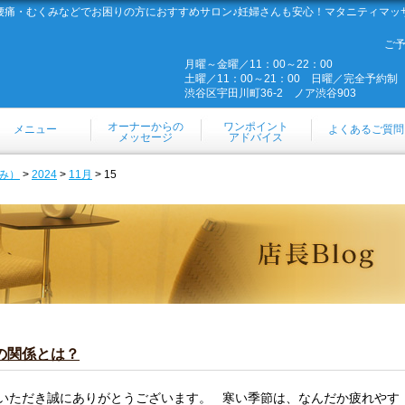
腰痛・むくみなどでお困りの方におすすめサロン♪妊婦さんも安心！マタニティマッ
ご
月曜～金曜／11：00～22：00
土曜／11：00～21：00 日曜／完全予約制
渋谷区宇田川町36-2 ノア渋谷903
オーナーからの
ワンポイント
メニュー
よくあるご質問
メッセージ
アドバイス
み）
>
2024
>
11月
> 15
の関係とは？
いただき誠にありがとうございます。 寒い季節は、なんだか疲れやす