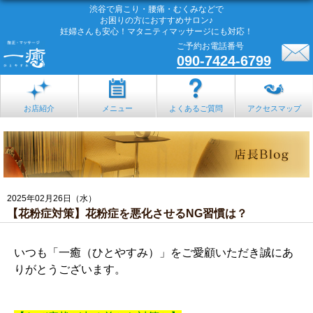
渋谷で肩こり・腰痛・むくみなどで
お困りの方におすすめサロン♪
妊婦さんも安心！マタニティマッサージにも対応！
ご予約お電話番号
090-7424-6799
お店紹介
メニュー
よくあるご質問
アクセスマップ
2025年02月26日（水）
【花粉症対策】花粉症を悪化させるNG習慣は？
いつも「一癒（ひとやすみ）」をご愛顧いただき誠にあ
りがとうございます。