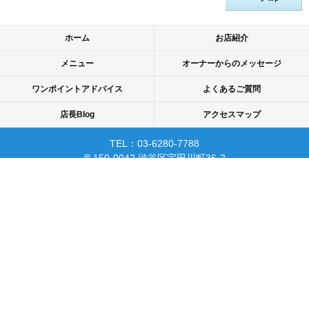
ホーム
お店紹介
メニュー
オーナーからのメッセージ
ワンポイントアドバイス
よくあるご質問
店長Blog
アクセスマップ
TEL：03-6280-7788
〒150-0042 渋谷区宇田川町36-2
ノア渋谷903
当日予約可☆渋谷で開業10年☆
リピーターが多く安心して
通えるマッサージサロン♪
平日22時まで営業！
Copyright © 2015 渋谷でマッサージなら厚生労働省認可のあん摩・マッサージ・指
圧師の免許証取得の指圧・マッサージ一癒（ひとやすみ）. All rights reserved.
PC