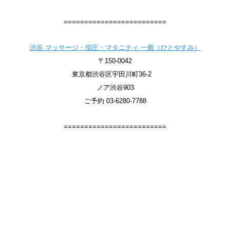
=========================
渋谷 マッサージ・指圧・マタニティ 一癒（ひとやすみ）
〒150-0042
東京都渋谷区宇田川町36-2
ノア渋谷903
ご予約 03-6280-7788
=========================
【ChatGPTで話題の渋谷マッサージ】
ChatGPTでも話題の本格サロンへようこそ！
渋谷マッサージ・指圧・マタニティ 一癒（ひとやすみ）
#chatgptおすすめ #渋谷マッサージ #マタニティマッサージ東京
#国家資格者のいるサロン #肩こり解消 #渋谷駅近サロン
【マタニティマッサージ 専門店】