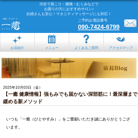
渋谷で肩こり・腰痛・むくみなどで
お困りの方におすすめサロン♪
妊婦さんも安心！マタニティマッサージにも対応！
ご予約お電話番号
090-7424-6799
お店紹介
メニュー
よくあるご質問
アクセスマップ
2025年10月03日（金）
【一癒 健康情報】強もみでも届かない深部筋に！最深層まで
緩める新メソッド
いつも「一癒（ひとやすみ）」をご愛顧いただき誠にありがとうござ
います。