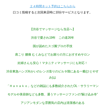
２４時間ネット予約はこちらから
口コミ投稿すると次回来店時に10分サービスとなります。
【渋谷でマッサージなら当店へ】
渋谷で愛され19
年 この道26
年
国が認めたスゴ腕プロの手技
肩こり 腰痛 むくみなどでお困りの方におすすめサロン
妊婦さんも安心！マタニティマッサージにも対応！
渋谷東急ハンズ向かいのレンガ造りのビル９階にある一癒(ひとやす
み)は
「Ｈａｎａｋｏ」などの雑誌にも多数紹介されたOL・サラリーマン
モデルや美容師なども多数、通うマッサージファンの“駆け込み寺”
アジアンモダンな雰囲気の店内は清潔感のある