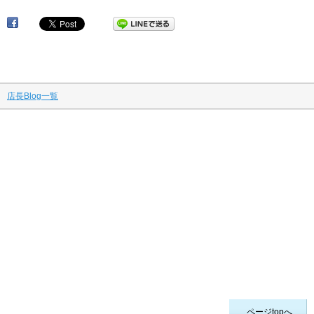
骨盤矯正 妊活 産前 産後 マタニティマッサージ東京
店長Blog一覧
ページtopへ