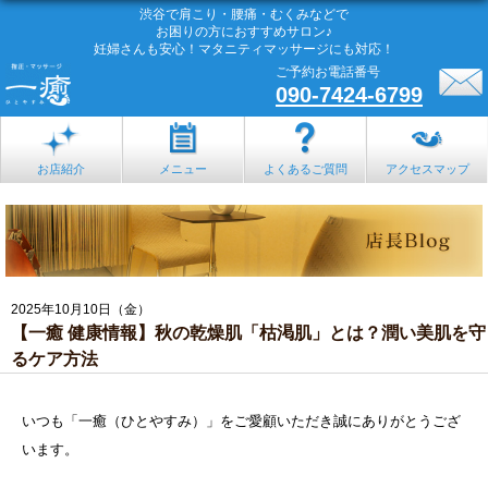
渋谷で肩こり・腰痛・むくみなどで
お困りの方におすすめサロン♪
妊婦さんも安心！マタニティマッサージにも対応！
ご予約お電話番号
090-7424-6799
お店紹介
メニュー
よくあるご質問
アクセスマップ
2025年10月10日（金）
【一癒 健康情報】秋の乾燥肌「枯渇肌」とは？潤い美肌を守
るケア方法
いつも「一癒（ひとやすみ）」をご愛顧いただき誠にありがとうござ
います。