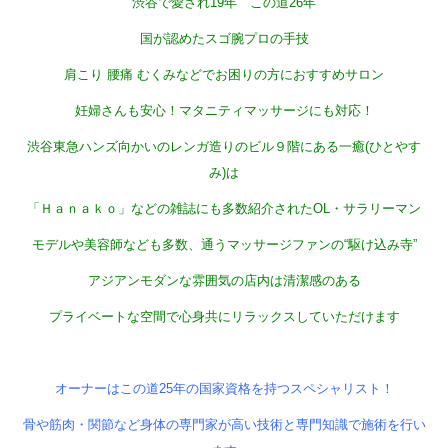
渋谷で愛され19
年 この道26
年
国が認めたスゴ腕プロの手技
肩こり 腰痛 むくみなどでお困りの方におすすめサロン
妊婦さんも安心！マタニティマッサージにも対応！
渋谷東急ハンズ向かいのレンガ造りのビル９階にある一癒(ひとやす
み)は
「Ｈａｎａｋｏ」などの雑誌にも多数紹介されたOL・サラリーマン
モデルや美容師なども多数、通うマッサージファンの“駆け込み寺”
アジアンモダンな雰囲気の店内は清潔感のある
プライベートな空間で心身共にリラックスしていただけます
オーナーはこの道25年の国家資格を持つスペシャリスト！
骨や筋肉・関節など身体の専門家が高い技術と専門知識で施術を行い