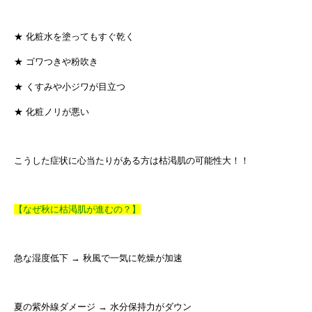
★ 化粧水を塗ってもすぐ乾く
★ ゴワつきや粉吹き
★ くすみや小ジワが目立つ
★ 化粧ノリが悪い
こうした症状に心当たりがある方は枯渇肌の可能性大！！
【なぜ秋に枯渇肌が進むの？】
急な湿度低下 → 秋風で一気に乾燥が加速
夏の紫外線ダメージ → 水分保持力がダウン