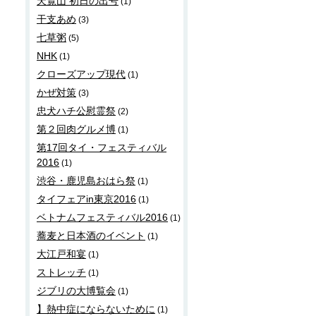
天覧山 初日の出号
(1)
干支あめ
(3)
七草粥
(5)
NHK
(1)
クローズアップ現代
(1)
かぜ対策
(3)
忠犬ハチ公慰霊祭
(2)
第２回肉グルメ博
(1)
第17回タイ・フェスティバル
2016
(1)
渋谷・鹿児島おはら祭
(1)
タイフェアin東京2016
(1)
ベトナムフェスティバル2016
(1)
蕎麦と日本酒のイベント
(1)
大江戸和宴
(1)
ストレッチ
(1)
ジブリの大博覧会
(1)
】熱中症にならないために
(1)