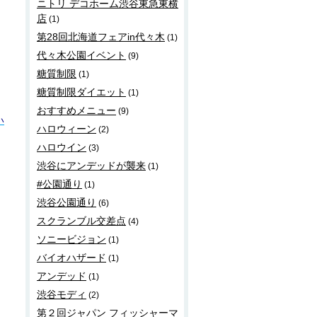
ニトリ デコホーム渋谷東急東横
店
(1)
第28回北海道フェアin代々木
(1)
代々木公園イベント
(9)
糖質制限
(1)
糖質制限ダイエット
(1)
おすすめメニュー
(9)
い
ハロウィーン
(2)
ハロウイン
(3)
渋谷にアンデッドが襲来
(1)
#公園通り
(1)
渋谷公園通り
(6)
スクランブル交差点
(4)
ソニービジョン
(1)
バイオハザード
(1)
アンデッド
(1)
渋谷モディ
(2)
第２回ジャパン フィッシャーマ