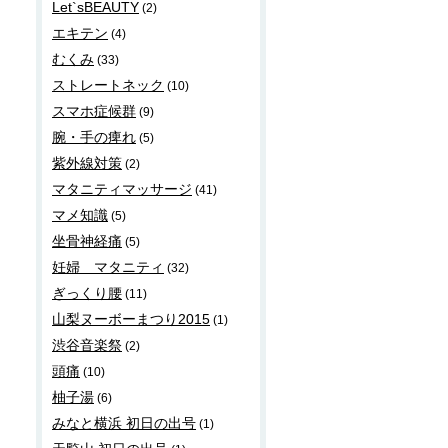
Let`sBEAUTY
(2)
エキテン
(4)
むくみ
(33)
ストレートネック
(10)
スマホ症候群
(9)
腕・手の痺れ
(5)
紫外線対策
(2)
マタニティマッサージ
(41)
マメ知識
(5)
坐骨神経痛
(5)
妊婦 マタニティ
(32)
ぎっくり腰
(11)
山梨ヌーボーまつり2015
(1)
渋谷音楽祭
(2)
頭痛
(10)
柚子湯
(6)
みなと横浜 初日の出号
(1)