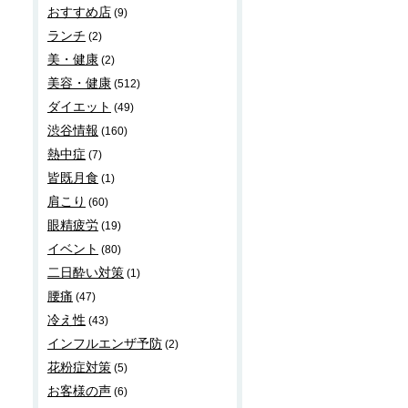
おすすめ店
(9)
ランチ
(2)
美・健康
(2)
美容・健康
(512)
ダイエット
(49)
渋谷情報
(160)
熱中症
(7)
皆既月食
(1)
肩こり
(60)
眼精疲労
(19)
イベント
(80)
二日酔い対策
(1)
腰痛
(47)
冷え性
(43)
インフルエンザ予防
(2)
花粉症対策
(5)
お客様の声
(6)