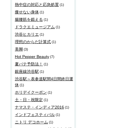
熱中症の対応と応急処置
(1)
痩せない身体
(1)
腸腰筋を鍛える
(1)
ドラクエミュージアム
(1)
渋谷ヒカリエ
(1)
理想のからだ計算式
(1)
美脚
(3)
Hot Pepper Beauty
(7)
夏バテ予防法！
(1)
銀座線渋谷駅
(1)
渋谷駅～表参道駅間4日間終日運
休
(1)
ホリデイクーポン
(1)
土・日・祝限定
(1)
ナマステ・インディア2016
(1)
インドフェスティバル
(1)
ニトリ デコホーム
(1)