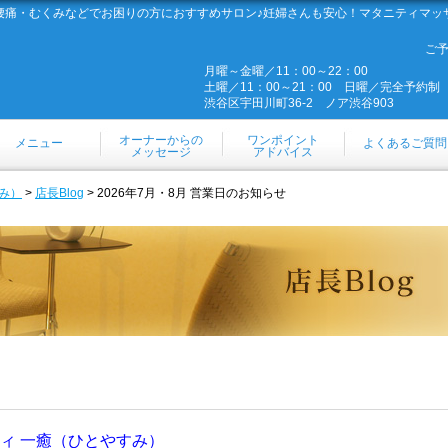
腰痛・むくみなどでお困りの方におすすめサロン♪妊婦さんも安心！マタニティマッ
ご
月曜～金曜／11：00～22：00
土曜／11：00～21：00 日曜／完全予約制
渋谷区宇田川町36-2 ノア渋谷903
オーナーからの
ワンポイント
メニュー
よくあるご質問
メッセージ
アドバイス
み）
>
店長Blog
> 2026年7月・8月 営業日のお知らせ
ィ 一癒（ひとやすみ）