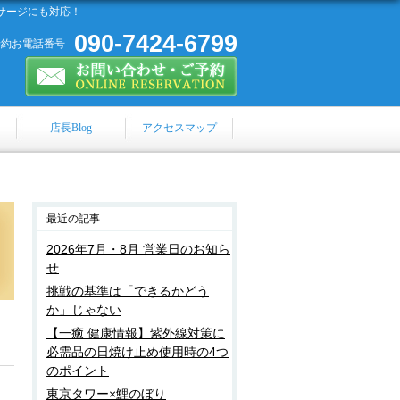
サージにも対応！
090-7424-6799
予約お電話番号
店長Blog
アクセスマップ
最近の記事
2026年7月・8月 営業日のお知ら
せ
挑戦の基準は「できるかどう
か」じゃない
【一癒 健康情報】紫外線対策に
必需品の日焼け止め使用時の4つ
のポイント
東京タワー×鯉のぼり