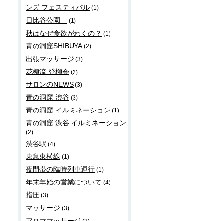
ンズ フェスティバル
(1)
日比谷公園
(1)
秋はなぜ食欲がわくの？
(1)
青の洞窟SHIBUYA
(2)
出張マッサージ
(3)
花柳流 登柳会
(2)
サロンのNEWS
(3)
青の洞窟 渋谷
(3)
青の洞窟 イルミネーション
(1)
青の洞窟 渋谷 イルミネーション
(2)
渋谷駅
(4)
東急東横線
(1)
夜間帯の臨時列車運行
(1)
年末年始の営業について
(4)
指圧
(3)
マッサージ
(3)
アロママッサージ