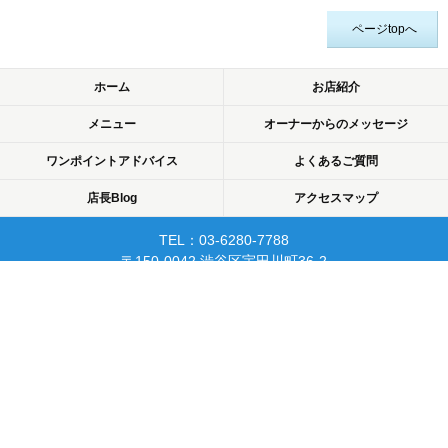
ページtopへ
ホーム
お店紹介
メニュー
オーナーからのメッセージ
ワンポイントアドバイス
よくあるご質問
店長Blog
アクセスマップ
TEL：03-6280-7788
〒150-0042 渋谷区宇田川町36-2
ノア渋谷903
当日予約可☆渋谷で開業10年☆
リピーターが多く安心して
通えるマッサージサロン♪
平日22時まで営業！
Copyright © 2015 渋谷でマッサージなら厚生労働省認可のあん摩・マッサージ・指
圧師の免許証取得の指圧・マッサージ一癒（ひとやすみ）. All rights reserved.