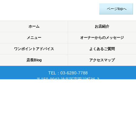
ページtopへ
ホーム
お店紹介
メニュー
オーナーからのメッセージ
ワンポイントアドバイス
よくあるご質問
店長Blog
アクセスマップ
TEL：03-6280-7788
〒150-0042 渋谷区宇田川町36-2
ノア渋谷903
当日予約可☆渋谷で開業10年☆
リピーターが多く安心して
通えるマッサージサロン♪
平日22時まで営業！
Copyright © 2015 渋谷でマッサージなら厚生労働省認可のあん摩・マッサージ・指
圧師の免許証取得の指圧・マッサージ一癒（ひとやすみ）. All rights reserved.