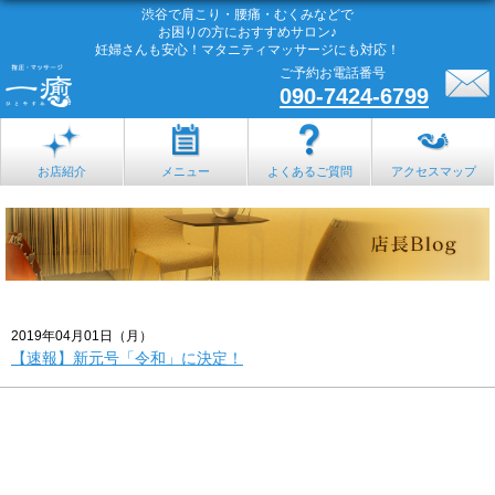
渋谷で肩こり・腰痛・むくみなどで
お困りの方におすすめサロン♪
妊婦さんも安心！マタニティマッサージにも対応！
ご予約お電話番号
090-7424-6799
お店紹介
メニュー
よくあるご質問
アクセスマップ
2019年04月01日（月）
【速報】新元号「令和」に決定！