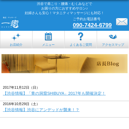
渋谷で肩こり・腰痛・むくみなどで
お困りの方におすすめサロン♪
妊婦さんも安心！マタニティマッサージにも対応！
ご予約お電話番号
090-7424-6799
お店紹介
メニュー
よくあるご質問
アクセスマップ
2017年11月12日（日）
【渋谷情報】「青の洞窟SHIBUYA」2017年も開催決定！
2016年10月29日（土）
【渋谷情報】渋谷にアンデッドが襲来！？