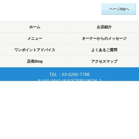
ページtopへ
ホーム
お店紹介
メニュー
オーナーからのメッセージ
ワンポイントアドバイス
よくあるご質問
店長Blog
アクセスマップ
TEL：03-6280-7788
〒150-0042 渋谷区宇田川町36-2
ノア渋谷903
当日予約可☆渋谷で開業10年☆
リピーターが多く安心して
通えるマッサージサロン♪
平日22時まで営業！
Copyright © 2015 渋谷でマッサージなら厚生労働省認可のあん摩・マッサージ・指
圧師の免許証取得の指圧・マッサージ一癒（ひとやすみ）. All rights reserved.