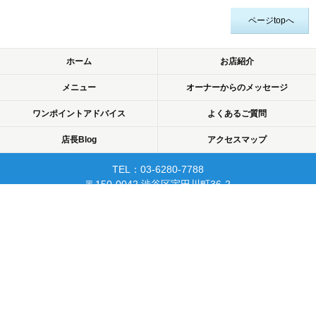
ページtopへ
ホーム
お店紹介
メニュー
オーナーからのメッセージ
ワンポイントアドバイス
よくあるご質問
店長Blog
アクセスマップ
TEL：03-6280-7788
〒150-0042 渋谷区宇田川町36-2
ノア渋谷903
当日予約可☆渋谷で開業10年☆
リピーターが多く安心して
通えるマッサージサロン♪
平日22時まで営業！
Copyright © 2015 渋谷でマッサージなら厚生労働省認可のあん摩・マッサージ・指
圧師の免許証取得の指圧・マッサージ一癒（ひとやすみ）. All rights reserved.