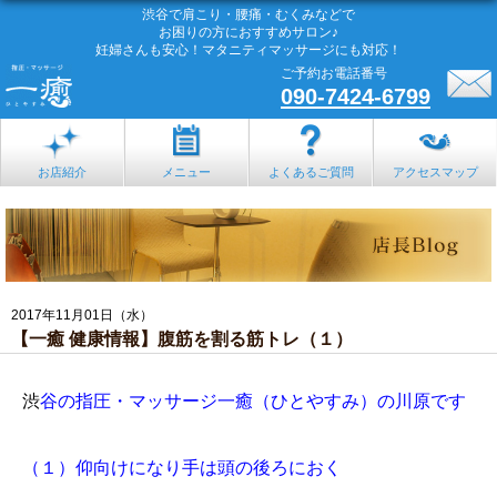
渋谷で肩こり・腰痛・むくみなどで
お困りの方におすすめサロン♪
妊婦さんも安心！マタニティマッサージにも対応！
ご予約お電話番号
090-7424-6799
お店紹介
メニュー
よくあるご質問
アクセスマップ
2017年11月01日（水）
【一癒 健康情報】腹筋を割る筋トレ（１）
渋
谷の指圧・マッサージ一癒（ひとやすみ）の川原です
（１）仰向けになり手は頭の後ろにおく