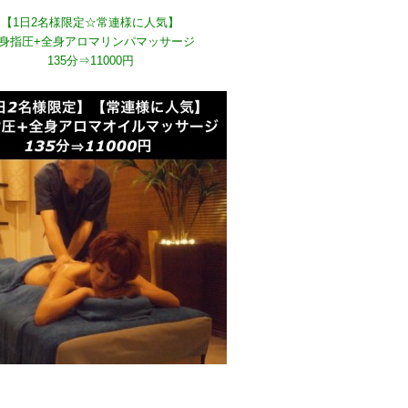
【1日2名様限定☆常連様に人気】
身指圧+全身アロマリンパマッサージ
135分⇒11000円