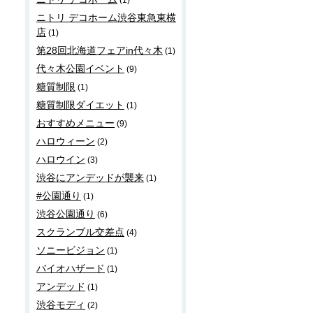
(1)
ニトリ デコホーム渋谷東急東横
店
(1)
第28回北海道フェアin代々木
(1)
代々木公園イベント
(9)
糖質制限
(1)
糖質制限ダイエット
(1)
おすすめメニュー
(9)
ハロウィーン
(2)
ハロウイン
(3)
渋谷にアンデッドが襲来
(1)
#公園通り
(1)
渋谷公園通り
(6)
スクランブル交差点
(4)
ソニービジョン
(1)
バイオハザード
(1)
アンデッド
(1)
渋谷モディ
(2)