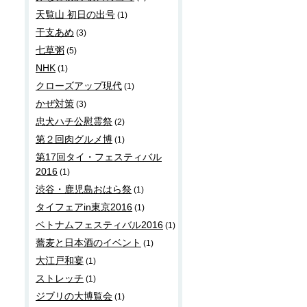
天覧山 初日の出号
(1)
干支あめ
(3)
七草粥
(5)
NHK
(1)
クローズアップ現代
(1)
かぜ対策
(3)
忠犬ハチ公慰霊祭
(2)
第２回肉グルメ博
(1)
第17回タイ・フェスティバル
2016
(1)
渋谷・鹿児島おはら祭
(1)
タイフェアin東京2016
(1)
ベトナムフェスティバル2016
(1)
蕎麦と日本酒のイベント
(1)
大江戸和宴
(1)
ストレッチ
(1)
ジブリの大博覧会
(1)