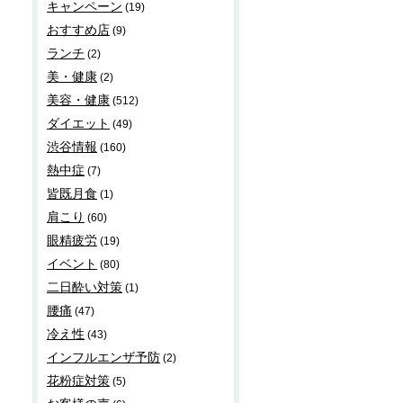
キャンペーン
(19)
おすすめ店
(9)
ランチ
(2)
美・健康
(2)
美容・健康
(512)
ダイエット
(49)
渋谷情報
(160)
熱中症
(7)
皆既月食
(1)
肩こり
(60)
眼精疲労
(19)
イベント
(80)
二日酔い対策
(1)
腰痛
(47)
冷え性
(43)
インフルエンザ予防
(2)
花粉症対策
(5)