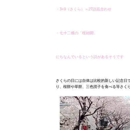
・3×9（さくら）＝27語呂合わせ
・七十二候の「桜始開」
にちなんでいるという説があるそうです
さくらの日には自体は比較的新しい記念日
り、桜餅や草餅、三色団子を食べる等さく