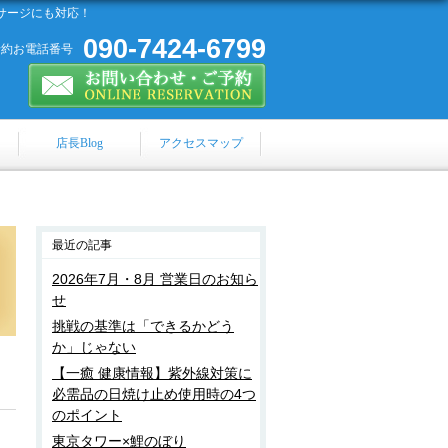
サージにも対応！
090-7424-6799
予約お電話番号
店長Blog
アクセスマップ
最近の記事
2026年7月・8月 営業日のお知ら
せ
挑戦の基準は「できるかどう
か」じゃない
【一癒 健康情報】紫外線対策に
必需品の日焼け止め使用時の4つ
のポイント
東京タワー×鯉のぼり