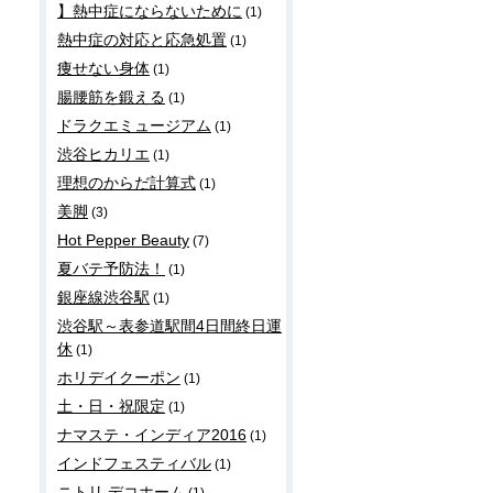
】熱中症にならないために
(1)
熱中症の対応と応急処置
(1)
痩せない身体
(1)
腸腰筋を鍛える
(1)
ドラクエミュージアム
(1)
渋谷ヒカリエ
(1)
理想のからだ計算式
(1)
美脚
(3)
Hot Pepper Beauty
(7)
夏バテ予防法！
(1)
銀座線渋谷駅
(1)
渋谷駅～表参道駅間4日間終日運
休
(1)
ホリデイクーポン
(1)
土・日・祝限定
(1)
ナマステ・インディア2016
(1)
インドフェスティバル
(1)
ニトリ デコホーム