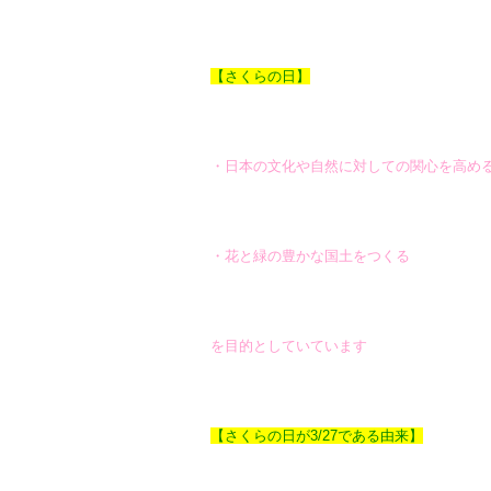
【さくらの日】
・日本の文化や自然に対しての関心を高め
・花と緑の豊かな国土をつくる
を目的としていています
【さくらの日が3/27である由来】