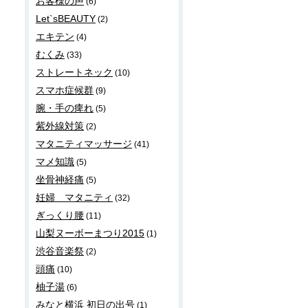
お客様の声
(6)
Let`sBEAUTY
(2)
エキテン
(4)
むくみ
(33)
ストレートネック
(10)
スマホ症候群
(9)
腕・手の痺れ
(5)
紫外線対策
(2)
マタニティマッサージ
(41)
マメ知識
(5)
坐骨神経痛
(5)
妊婦 マタニティ
(32)
ぎっくり腰
(11)
山梨ヌーボーまつり2015
(1)
渋谷音楽祭
(2)
頭痛
(10)
柚子湯
(6)
みなと横浜 初日の出号
(1)