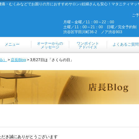
腰痛・むくみなどでお困りの方におすすめサロン♪妊婦さんも安心！マタニティマッ
ご
月曜～金曜／11：00～22：00
土曜／11：00～21：00 日曜／完全予約制
渋谷区宇田川町36-2 ノア渋谷903
オーナーからの
ワンポイント
メニュー
よくあるご質問
メッセージ
アドバイス
み）
>
店長Blog
> 3月27日は「さくらの日」
ただき誠にありがとうございます