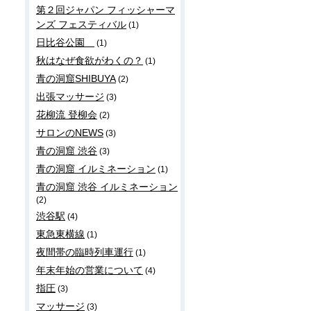
第２回ジャパン フィッシャーマ
ンズ フェスティバル
(1)
日比谷公園
(1)
秋はなぜ食欲がわくの？
(1)
青の洞窟SHIBUYA
(2)
出張マッサージ
(3)
花柳流 登柳会
(2)
サロンのNEWS
(3)
青の洞窟 渋谷
(3)
青の洞窟 イルミネーション
(1)
青の洞窟 渋谷 イルミネーション
(2)
渋谷駅
(4)
東急東横線
(1)
夜間帯の臨時列車運行
(1)
年末年始の営業について
(4)
指圧
(3)
マッサージ
(3)