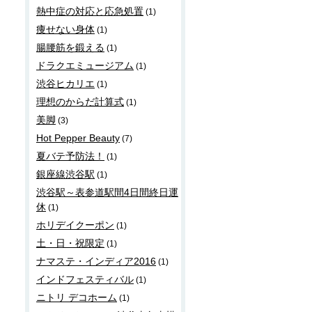
熱中症の対応と応急処置
(1)
痩せない身体
(1)
腸腰筋を鍛える
(1)
ドラクエミュージアム
(1)
渋谷ヒカリエ
(1)
理想のからだ計算式
(1)
美脚
(3)
Hot Pepper Beauty
(7)
夏バテ予防法！
(1)
銀座線渋谷駅
(1)
渋谷駅～表参道駅間4日間終日運
休
(1)
ホリデイクーポン
(1)
土・日・祝限定
(1)
ナマステ・インディア2016
(1)
インドフェスティバル
(1)
ニトリ デコホーム
(1)