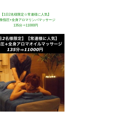
【1日2名様限定☆常連様に人気】
身指圧+全身アロマリンパマッサージ
135分⇒11000円