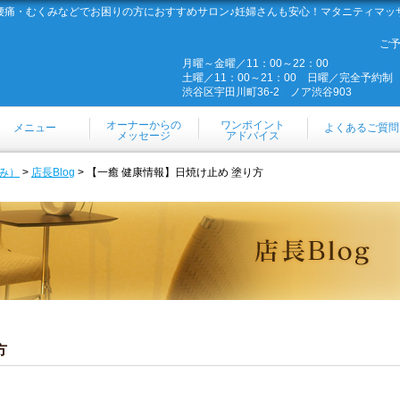
腰痛・むくみなどでお困りの方におすすめサロン♪妊婦さんも安心！マタニティマッ
ご
月曜～金曜／11：00～22：00
土曜／11：00～21：00 日曜／完全予約制
渋谷区宇田川町36-2 ノア渋谷903
オーナーからの
ワンポイント
メニュー
よくあるご質問
メッセージ
アドバイス
み）
>
店長Blog
> 【一癒 健康情報】日焼け止め 塗り方
方