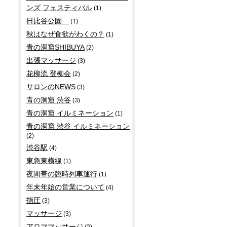
ンズ フェスティバル
(1)
日比谷公園
(1)
秋はなぜ食欲がわくの？
(1)
青の洞窟SHIBUYA
(2)
出張マッサージ
(3)
花柳流 登柳会
(2)
サロンのNEWS
(3)
青の洞窟 渋谷
(3)
青の洞窟 イルミネーション
(1)
青の洞窟 渋谷 イルミネーション
(2)
渋谷駅
(4)
東急東横線
(1)
夜間帯の臨時列車運行
(1)
年末年始の営業について
(4)
指圧
(3)
マッサージ
(3)
アロママッサージ