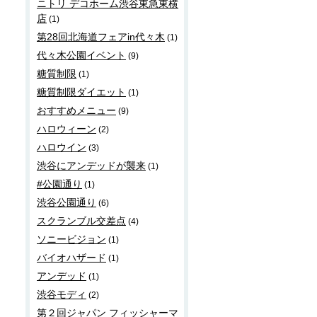
ニトリ デコホーム渋谷東急東横
店
(1)
第28回北海道フェアin代々木
(1)
代々木公園イベント
(9)
糖質制限
(1)
糖質制限ダイエット
(1)
おすすめメニュー
(9)
ハロウィーン
(2)
ハロウイン
(3)
渋谷にアンデッドが襲来
(1)
#公園通り
(1)
渋谷公園通り
(6)
スクランブル交差点
(4)
ソニービジョン
(1)
バイオハザード
(1)
アンデッド
(1)
渋谷モディ
(2)
第２回ジャパン フィッシャーマ