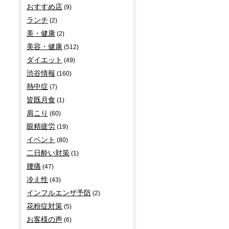
おすすめ店
(9)
ランチ
(2)
美・健康
(2)
美容・健康
(512)
ダイエット
(49)
渋谷情報
(160)
熱中症
(7)
皆既月食
(1)
肩こり
(60)
眼精疲労
(19)
イベント
(80)
二日酔い対策
(1)
腰痛
(47)
冷え性
(43)
インフルエンザ予防
(2)
花粉症対策
(5)
お客様の声
(6)