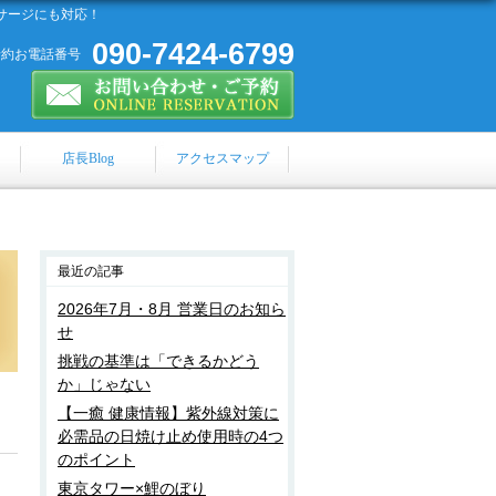
サージにも対応！
090-7424-6799
予約お電話番号
店長Blog
アクセスマップ
最近の記事
2026年7月・8月 営業日のお知ら
せ
挑戦の基準は「できるかどう
か」じゃない
【一癒 健康情報】紫外線対策に
必需品の日焼け止め使用時の4つ
のポイント
東京タワー×鯉のぼり