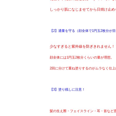
しっかり肌になじませてから日焼け止め
【2】適量を守る（顔全体で1円玉2枚分が
少なすぎると紫外線を防ぎきれません！
顔全体には1円玉2枚分くらいの量が理想。
2回に分けて重ね塗りするのがムラなく仕上
【3】塗り残しに注意！
髪の生え際・フェイスライン・耳・首など