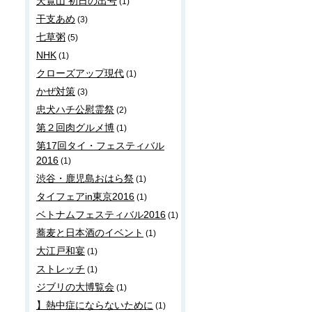
天覧山 初日の出号
(1)
干支あめ
(3)
七草粥
(5)
NHK
(1)
クローズアップ現代
(1)
かぜ対策
(3)
忠犬ハチ公慰霊祭
(2)
第２回肉グルメ博
(1)
第17回タイ・フェスティバル
2016
(1)
渋谷・鹿児島おはら祭
(1)
タイフェアin東京2016
(1)
ベトナムフェスティバル2016
(1)
蕎麦と日本酒のイベント
(1)
大江戸和宴
(1)
ストレッチ
(1)
ジブリの大博覧会
(1)
】熱中症にならないために
(1)