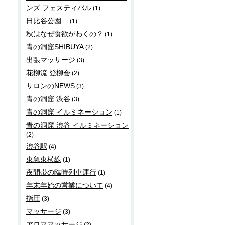
ンズ フェスティバル
(1)
日比谷公園
(1)
秋はなぜ食欲がわくの？
(1)
青の洞窟SHIBUYA
(2)
出張マッサージ
(3)
花柳流 登柳会
(2)
サロンのNEWS
(3)
青の洞窟 渋谷
(3)
青の洞窟 イルミネーション
(1)
青の洞窟 渋谷 イルミネーション
(2)
渋谷駅
(4)
東急東横線
(1)
夜間帯の臨時列車運行
(1)
年末年始の営業について
(4)
指圧
(3)
マッサージ
(3)
アロママッサージ