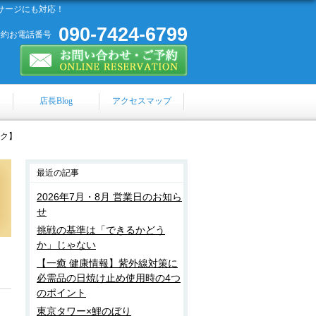
サージにも対応！
090-7424-6799
予約お電話番号
店長Blog
アクセスマップ
ラク】
最近の記事
2026年7月・8月 営業日のお知ら
せ
挑戦の基準は「できるかどう
か」じゃない
【一癒 健康情報】紫外線対策に
必需品の日焼け止め使用時の4つ
のポイント
東京タワー×鯉のぼり