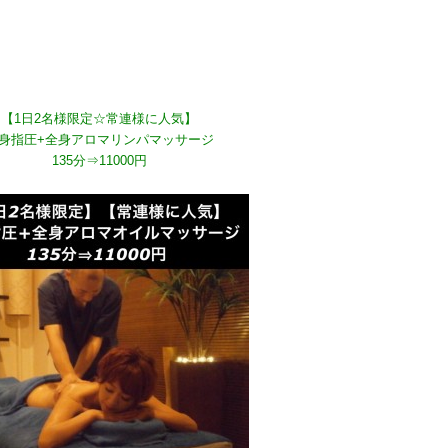
【1日2名様限定☆常連様に人気】
身指圧+全身アロマリンパマッサージ
135分⇒11000円