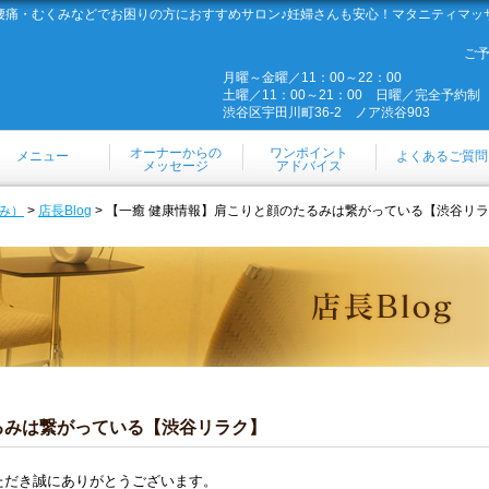
腰痛・むくみなどでお困りの方におすすめサロン♪妊婦さんも安心！マタニティマッ
ご
月曜～金曜／11：00～22：00
土曜／11：00～21：00 日曜／完全予約制
渋谷区宇田川町36-2 ノア渋谷903
オーナーからの
ワンポイント
メニュー
よくあるご質問
メッセージ
アドバイス
み）
>
店長Blog
> 【一癒 健康情報】肩こりと顔のたるみは繋がっている【渋谷リ
るみは繋がっている【渋谷リラク】
ただき誠にありがとうございます。