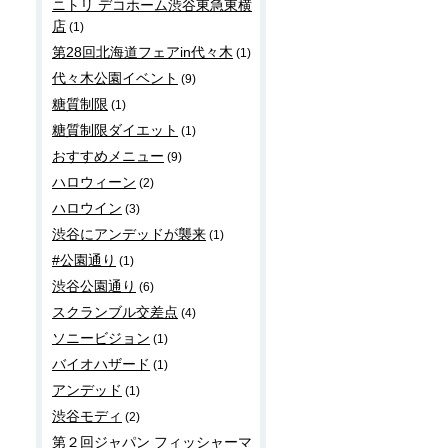
ニトリ デコホーム渋谷東急東横
店
(1)
第28回北海道フェアin代々木
(1)
代々木公園イベント
(9)
糖質制限
(1)
糖質制限ダイエット
(1)
おすすめメニュー
(9)
ハロウィーン
(2)
ハロウイン
(3)
渋谷にアンデッドが襲来
(1)
#公園通り
(1)
渋谷公園通り
(6)
スクランブル交差点
(4)
ソニービジョン
(1)
バイオハザード
(1)
アンデッド
(1)
渋谷モディ
(2)
第２回ジャパン フィッシャーマ