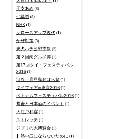
天覧山 初日の出号
(1)
干支あめ
(3)
七草粥
(5)
NHK
(1)
クローズアップ現代
(1)
かぜ対策
(3)
忠犬ハチ公慰霊祭
(2)
第２回肉グルメ博
(1)
第17回タイ・フェスティバル
2016
(1)
渋谷・鹿児島おはら祭
(1)
タイフェアin東京2016
(1)
ベトナムフェスティバル2016
(1)
蕎麦と日本酒のイベント
(1)
大江戸和宴
(1)
ストレッチ
(1)
ジブリの大博覧会
(1)
】熱中症にならないために
(1)