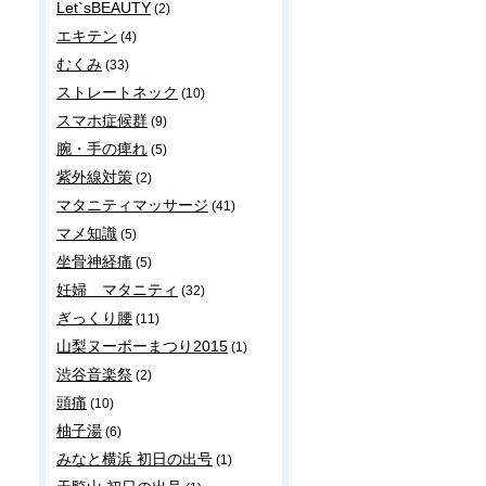
Let`sBEAUTY
(2)
エキテン
(4)
むくみ
(33)
ストレートネック
(10)
スマホ症候群
(9)
腕・手の痺れ
(5)
紫外線対策
(2)
マタニティマッサージ
(41)
マメ知識
(5)
坐骨神経痛
(5)
妊婦 マタニティ
(32)
ぎっくり腰
(11)
山梨ヌーボーまつり2015
(1)
渋谷音楽祭
(2)
頭痛
(10)
柚子湯
(6)
みなと横浜 初日の出号
(1)