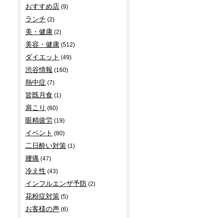
おすすめ店
(9)
ランチ
(2)
美・健康
(2)
美容・健康
(512)
ダイエット
(49)
渋谷情報
(160)
熱中症
(7)
皆既月食
(1)
肩こり
(60)
眼精疲労
(19)
イベント
(80)
二日酔い対策
(1)
腰痛
(47)
冷え性
(43)
インフルエンザ予防
(2)
花粉症対策
(5)
お客様の声
(6)