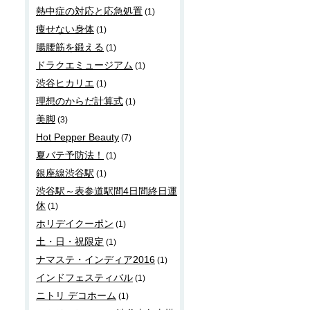
熱中症の対応と応急処置
(1)
痩せない身体
(1)
腸腰筋を鍛える
(1)
ドラクエミュージアム
(1)
渋谷ヒカリエ
(1)
理想のからだ計算式
(1)
美脚
(3)
Hot Pepper Beauty
(7)
夏バテ予防法！
(1)
銀座線渋谷駅
(1)
渋谷駅～表参道駅間4日間終日運
休
(1)
ホリデイクーポン
(1)
土・日・祝限定
(1)
ナマステ・インディア2016
(1)
インドフェスティバル
(1)
ニトリ デコホーム
(1)