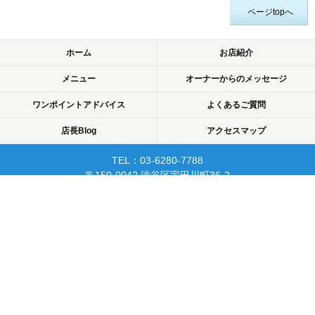
ページtopへ
ホーム
お店紹介
メニュー
オーナーからのメッセージ
ワンポイントアドバイス
よくあるご質問
店長Blog
アクセスマップ
TEL：03-6280-7788
〒150-0042 渋谷区宇田川町36-2
ノア渋谷903
当日予約可☆渋谷で開業10年☆
リピーターが多く安心して
通えるマッサージサロン♪
平日22時まで営業！
Copyright © 2015 渋谷でマッサージなら厚生労働省認可のあん摩・マッサージ・指
圧師の免許証取得の指圧・マッサージ一癒（ひとやすみ）. All rights reserved.