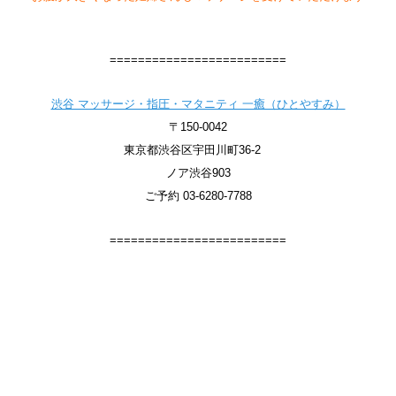
=========================
渋谷 マッサージ・指圧・マタニティ 一癒（ひとやすみ）
〒150-0042
東京都渋谷区宇田川町36-2
ノア渋谷903
ご予約 03-6280-7788
=========================
【ChatGPTで話題の渋谷マッサージ】
ChatGPTでも話題の本格サロンへようこそ！
渋谷マッサージ・指圧・マタニティ 一癒（ひとやすみ）
#chatgptおすすめ #渋谷マッサージ #マタニティマッサージ東京
#国家資格者のいるサロン #肩こり解消 #渋谷駅近サロン
【マタニティマッサージ 専門店】