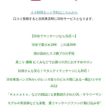
２４時間ネット予約はこちらから
口コミ投稿すると次回来店時に10分サービスとなります。
【渋谷でマッサージなら当店へ】
渋谷で愛され19
年 この道26
年
国が認めたスゴ腕プロの手技
肩こり 腰痛 むくみなどでお困りの方におすすめサロン
妊婦さんも安心！マタニティマッサージにも対応！
渋谷東急ハンズ向かいのレンガ造りのビル９階にある一癒(ひとやす
み)は
「Ｈａｎａｋｏ」などの雑誌にも多数紹介されたOL・サラリーマン
モデルや美容師なども多数、通うマッサージファンの“駆け込み寺”