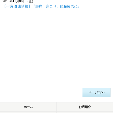
2015年11月06日（金）
【一癒 健康情報】『頭痛、肩こり、眼精疲労に』
ページtopへ
ホーム
お店紹介