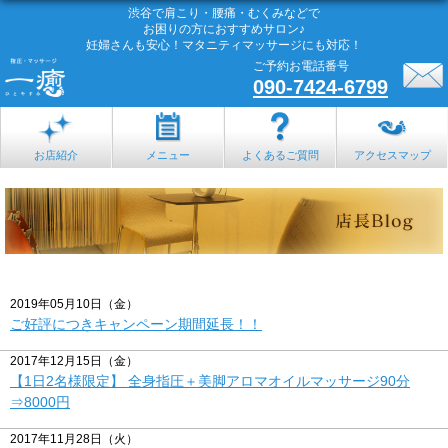
渋谷で肩こり・腰痛・むくみなどで
お困りの方におすすめサロン♪
妊婦さんも安心！マタニティマッサージにも対応！
ご予約お電話番号
090-7424-6799
お店紹介
メニュー
よくあるご質問
アクセスマップ
2019年05月10日（金）
ご好評につきキャンペーン期間延長！！
2017年12月15日（金）
【1日2名様限定】 全身指圧＋美脚アロマオイルマッサージ90分
⇒8000円
2017年11月28日（火）