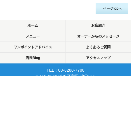
ページtopへ
ホーム
お店紹介
メニュー
オーナーからのメッセージ
ワンポイントアドバイス
よくあるご質問
店長Blog
アクセスマップ
TEL：03-6280-7788
〒150-0042 渋谷区宇田川町36-2
ノア渋谷903
当日予約可☆渋谷で開業10年☆
リピーターが多く安心して
通えるマッサージサロン♪
平日22時まで営業！
Copyright © 2015 渋谷でマッサージなら厚生労働省認可のあん摩・マッサージ・指
圧師の免許証取得の指圧・マッサージ一癒（ひとやすみ）. All rights reserved.