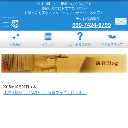
渋谷で肩こり・腰痛・むくみなどで
お困りの方におすすめサロン♪
妊婦さんも安心！マタニティマッサージにも対応！
ご予約お電話番号
090-7424-6799
お店紹介
メニュー
よくあるご質問
アクセスマップ
2015年10月01日（木）
【渋谷情報】『第27回北海道フェアin代々木』