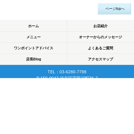
ページtopへ
ホーム
お店紹介
メニュー
オーナーからのメッセージ
ワンポイントアドバイス
よくあるご質問
店長Blog
アクセスマップ
TEL：03-6280-7788
〒150-0042 渋谷区宇田川町36-2
ノア渋谷903
当日予約可☆渋谷で開業10年☆
リピーターが多く安心して
通えるマッサージサロン♪
平日22時まで営業！
Copyright © 2015 渋谷でマッサージなら厚生労働省認可のあん摩・マッサージ・指
圧師の免許証取得の指圧・マッサージ一癒（ひとやすみ）. All rights reserved.