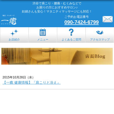
渋谷で肩こり・腰痛・むくみなどで
お困りの方におすすめサロン♪
妊婦さんも安心！マタニティマッサージにも対応！
ご予約お電話番号
090-7424-6799
お店紹介
メニュー
よくあるご質問
アクセスマップ
2015年10月28日（水）
【一癒 健康情報】『肩こりと冷え』